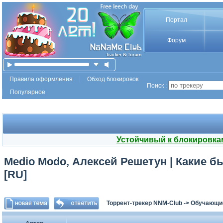
Портал
Форум
Правила оформления
Обход блокировок
Поиск :
Популярное
Устойчивый к блокировка
Medio Modo, Алексей Решетун | Какие б
[RU]
Торрент-трекер NNM-Club
->
Обучающи