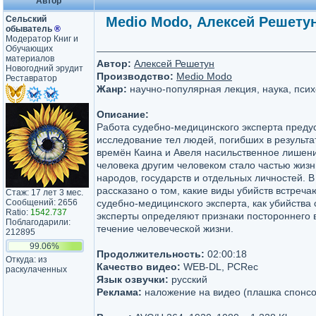
Автор
Сельский
Medio Modo, Алексей Решетун
обыватель
®
Модератор Книг и
Обучающих
материалов
Автор:
Алексей Решетун
Новогодний эрудит
Производство:
Medio Modo
Реставратор
Жанр:
научно-популярная лекция, наука, пси
Описание:
Работа судебно-медицинского эксперта преду
исследование тел людей, погибших в результа
времён Каина и Авеля насильственное лишени
человека другим человеком стало частью жизн
народов, государств и отдельных личностей. В
рассказано о том, какие виды убийств встреча
Стаж: 17 лет 3 мес.
Сообщений: 2656
судебно-медицинского эксперта, как убийства 
Ratio:
1542.737
эксперты определяют признаки постороннего 
Поблагодарили:
течение человеческой жизни.
212895
99.06%
Продолжительность:
02:00:18
Откуда: из
Качество видео:
WEB-DL, PCRec
раскулаченных
Язык озвучки:
русский
Реклама:
наложение на видео (плашка спонсо