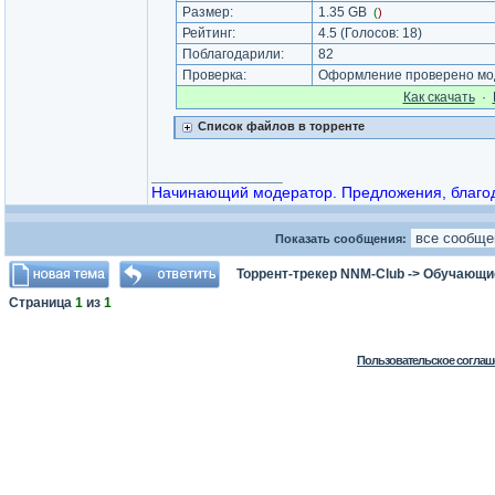
Размер:
1.35 GB
(
)
Рейтинг:
4.5
(Голосов:
18
)
Поблагодарили:
82
Проверка:
Оформление проверено мод
Как cкачать
·
Список файлов в торренте
_________________
Начинающий модератор. Предложения, благода
Показать сообщения:
Торрент-трекер NNM-Club
->
Обучающи
Страница
1
из
1
Пользовательское соглаш