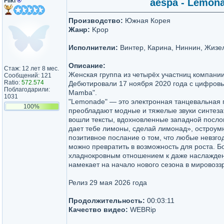
Fliki
®
aespa - Lemona
Производство:
Южная Корея
Жанр:
Kpop
Исполнители:
Винтер, Карина, Ниннин, Жизе
Описание:
Стаж: 12 лет 8 мес.
Женская группа из четырёх участниц компании
Сообщений: 121
Ratio:
572.574
Дебютировали 17 ноября 2020 года с цифровы
Поблагодарили:
Mamba".
1031
"Lemonade" — это электронная танцевальная п
100%
преобладают модные и тяжелые звуки синтезат
вошли тексты, вдохновленные западной посло
дает тебе лимоны, сделай лимонад», остроу
позитивное послание о том, что любые невзго
можно превратить в возможность для роста. Бо
хладнокровным отношением к даже наслажден
намекает на начало нового сезона в мировозз
Релиз 29 мая 2026 года
Продолжительность:
00:03:11
Качество видео:
WEBRip