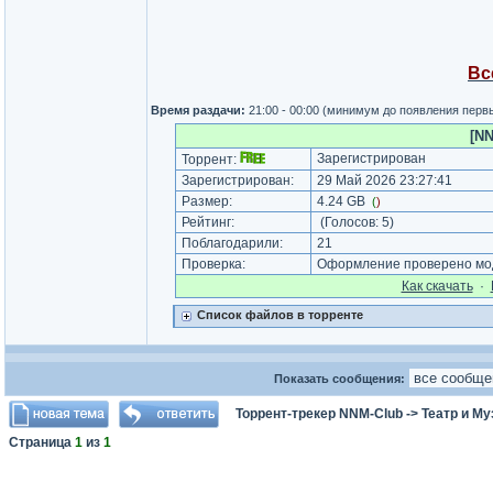
Вс
Время раздачи:
21:00 - 00:00 (минимум до появления перв
[NN
Зарегистрирован
Торрент:
Зарегистрирован:
29 Май 2026 23:27:41
Размер:
4.24 GB
(
)
Рейтинг:
(Голосов:
5
)
Поблагодарили:
21
Проверка:
Оформление проверено мод
Как cкачать
·
Список файлов в торренте
Показать сообщения:
Торрент-трекер NNM-Club
->
Театр и М
Страница
1
из
1