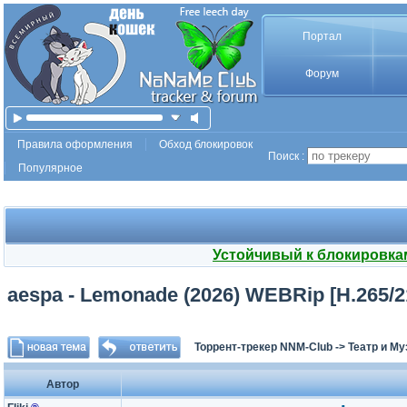
Портал
Форум
Правила оформления
Обход блокировок
Поиск :
Популярное
Устойчивый к блокировка
aespa - Lemonade (2026) WEBRip [H.265/21
Торрент-трекер NNM-Club
->
Театр и М
Автор