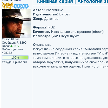
sinoptik500
®
Книжная серия | Антология за
Автор:
Различные
Издательство:
Витовт
Жанр:
Детектив
Формат:
FB2
Качество:
Изначально электронное (ebook)
Иллюстрации:
Отсутствуют
Стаж: 10 лет
Сообщений: 8290
Описание:
Ratio:
47.577
Искусственно созданная серия "Антология зар
Поблагодарили:
498132
выпускаемая Интернет - издательством "Vitovt"
тома-компиляции, в которых представлены де
100%
авторов зарубежья, получивших за свои прои
Откуда: с рыбалки
высокие читательские оценки. Приятного чтени