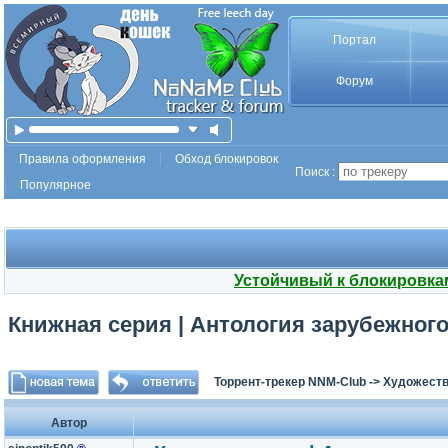
Портал
Форум
Правила оформления
Обход блокировок
Поиск :
Популярное
Устойчивый к блокировка
Книжная серия | Антология зарубежного д
Торрент-трекер NNM-Club
->
Художеств
Автор