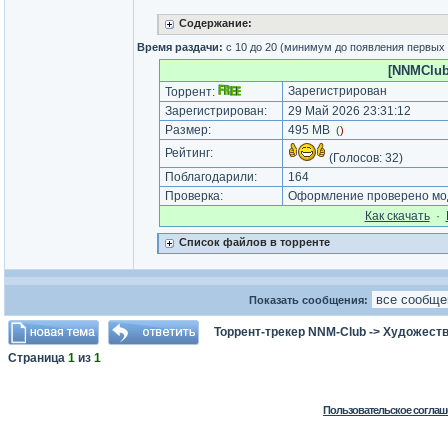
Содержание:
Время раздачи:
с 10 до 20 (минимум до появления первых
[NNMClub.
Зарегистрирован
Торрент:
Зарегистрирован:
29 Май 2026 23:31:12
Размер:
495 MB
(
)
Рейтинг:
(Голосов:
32
)
Поблагодарили:
164
Проверка:
Оформление проверено мод
Как cкачать
·
Список файлов в торренте
Показать сообщения:
Торрент-трекер NNM-Club
->
Художеств
Страница
1
из
1
Пользовательское соглаш