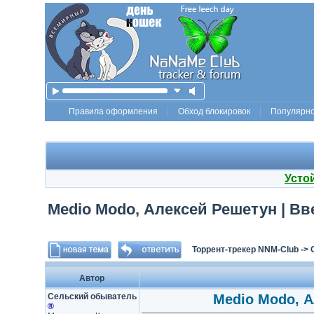
Правила оформления
Обход блокировок
Популярн
Усто
Medio Modo, Алексей Решетун | Вв
Торрент-трекер NNM-Club
->
Автор
Сельский обыватель
Medio Modo, А
®