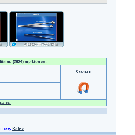
tsinu (2024).mp4.torrent
Скачать
ратио!
авнику
Kalex
.