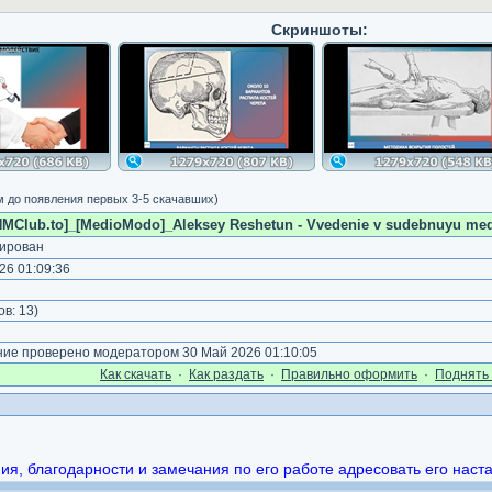
Скриншоты:
м до появления первых 3-5 скачавших)
NMClub.to]_[MedioModo]_Aleksey Reshetun - Vvedenie v sudebnuyu medi
ирован
26 01:09:36
ов:
13
)
е проверено модератором 30 Май 2026 01:10:05
Как cкачать
·
Как раздать
·
Правильно оформить
·
Поднять 
, благодарности и замечания по его работе адресовать его наст