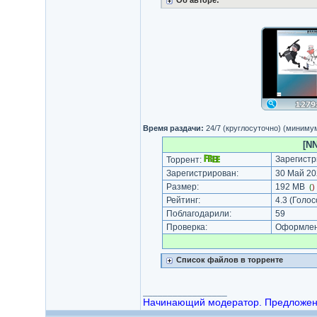
Об авторе:
Время раздачи:
24/7 (круглосуточно) (миниму
[N
Зарегистр
Торрент:
Зарегистрирован:
30 Май 20
Размер:
192 MB
(
)
Рейтинг:
4.3
(Голос
Поблагодарили:
59
Проверка:
Оформлени
Список файлов в торренте
_________________
Начинающий модератор. Предложения