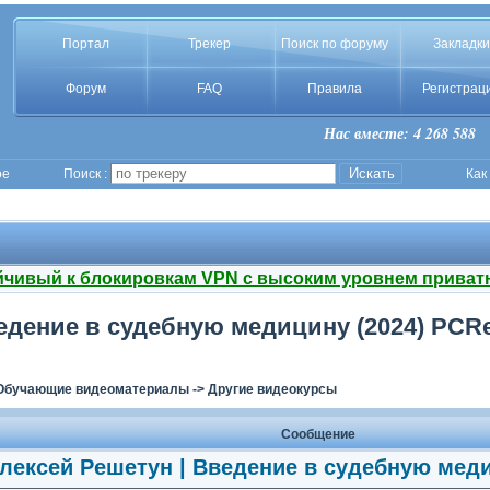
Портал
Трекер
Поиск по форуму
Закладки
Форум
FAQ
Правила
Регистрац
Нас вместе: 4 268 588
ое
Поиск :
Как
йчивый к блокировкам VPN с высоким уровнем приват
едение в судебную медицину (2024) PCRe
Обучающие видеоматериалы
->
Другие видеокурсы
Сообщение
лексей Решетун | Введение в судебную медиц