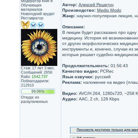
Модератор Книг и
Автор:
Алексей Решетун
Обучающих
материалов
Производство:
Medio Modo
Новогодний эрудит
Жанр:
научно-популярная лекция, н
Реставратор
Описание:
В лекции будет рассказано про одн
медицину. История её возникновения
от других морфологических медицинс
инструменты и, конечно, случаи из 
которые решает судебно-медицинский
Продолжительность:
01:56:43
Стаж: 17 лет 3 мес.
Качество видео:
PCRec
Сообщений: 2656
Язык озвучки:
русский
Ratio:
1542.737
Поблагодарили:
Реклама:
наложение на видео (плаш
212910
99.06%
Видео:
AVC/H.264, 1280х720, ~258 
Откуда: из
Аудио:
AAC, 2 ch, 128 Kbps
раскулаченных
Просмотр доступен только для за