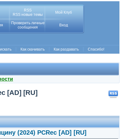
RSS
Мой Клуб
RSS новые темы
Проверить личные
ия
Вход
сообщения
 искать
Как скачивать
Как раздавать
Спасибо!
ности
c [AD] [RU]
ину (2024) PCRec [AD] [RU]