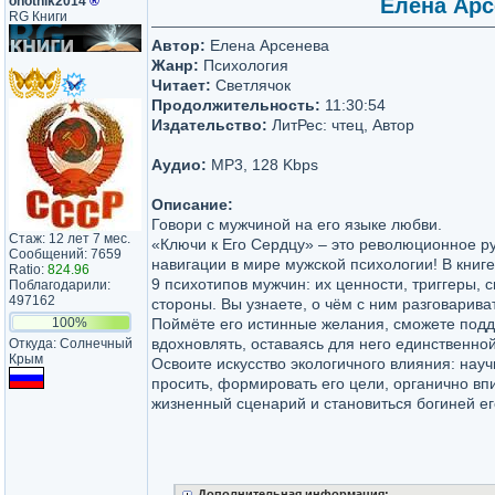
ohotnik2014
®
Елена Арс
RG Книги
Автор:
Елена Арсенева
Жанр:
Психология
Читает:
Светлячок
Продолжительность:
11:30:54
Издательство:
ЛитРес: чтец, Автор
Аудио:
MP3, 128 Kbps
Описание:
Говори с мужчиной на его языке любви.
Стаж: 12 лет 7 мес.
«Ключи к Его Сердцу» – это революционное р
Сообщений: 7659
навигации в мире мужской психологии! В книг
Ratio:
824.96
9 психотипов мужчин: их ценности, триггеры, 
Поблагодарили:
497162
стороны. Вы узнаете, о чём с ним разговарива
100%
Поймёте его истинные желания, сможете подд
вдохновлять, оставаясь для него единственно
Откуда: Солнечный
Крым
Освоите искусство экологичного влияния: нау
просить, формировать его цели, органично вп
жизненный сценарий и становиться богиней ег
Дополнительная информация: