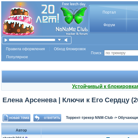
Портал
Форум
Правила оформления
Обход блокировок
Поиск :
Популярное
Устойчивый к блокировка
Елена Арсенева | Ключи к Его Сердцу (2
Торрент-трекер NNM-Club
->
Обучающи
Автор