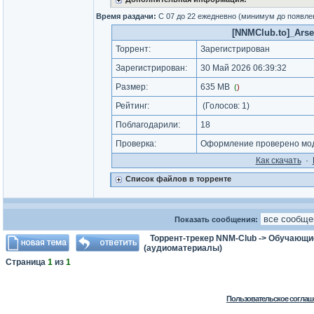
Время раздачи:
С 07 до 22 ежедневно (минимум до появле
[NNMClub.to]_Arsen
Торрент:
Зарегистрирован
Зарегистрирован:
30 Май 2026 06:39:32
Размер:
635 MB
(
)
Рейтинг:
(Голосов:
1
)
Поблагодарили:
18
Проверка:
Оформление проверено моде
Как cкачать
·
Список файлов в торренте
Показать сообщения:
Торрент-трекер NNM-Club
->
Обучающи
(аудиоматериалы)
Страница
1
из
1
Пользовательское соглаш