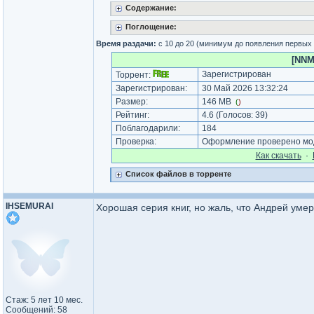
Содержание:
Поглощение:
Время раздачи:
с 10 до 20 (минимум до появления первых
[NNM
Зарегистрирован
Торрент:
Зарегистрирован:
30 Май 2026 13:32:24
Размер:
146 MB
(
)
Рейтинг:
4.6
(Голосов:
39
)
Поблагодарили:
184
Проверка:
Оформление проверено мод
Как cкачать
·
Список файлов в торренте
IHSEMURAI
Хорошая серия книг, но жаль, что Андрей умер
Стаж: 5 лет 10 мес.
Сообщений: 58