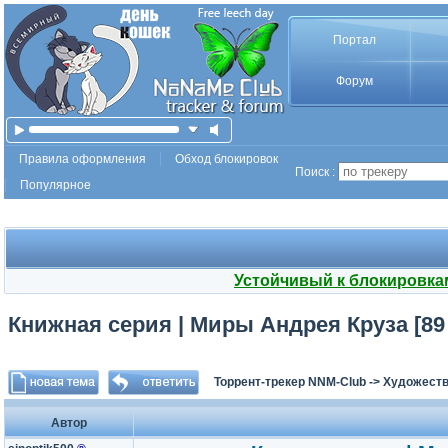
Портал
Форум
Правила оформления
Обход блокировок
Поиск :
Популярное
Устойчивый к блокировка
Книжная серия | Миры Андрея Круза [89 к
Торрент-трекер NNM-Club
->
Художеств
Автор