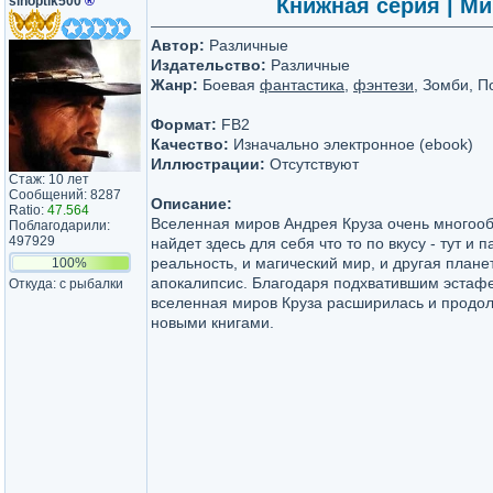
sinoptik500
®
Книжная серия | Мир
Автор:
Различные
Издательство:
Различные
Жанр:
Боевая
фантастика
,
фэнтези
, Зомби, 
Формат:
FB2
Качество:
Изначально электронное (ebook)
Иллюстрации:
Отсутствуют
Стаж: 10 лет
Сообщений: 8287
Описание:
Ratio:
47.564
Вселенная миров Андрея Круза очень многооб
Поблагодарили:
497929
найдет здесь для себя что то по вкусу - тут и
реальность, и магический мир, и другая планет
100%
апокалипсис. Благодаря подхватившим эстаф
Откуда: с рыбалки
вселенная миров Круза расширилась и продо
новыми книгами.