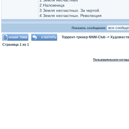
1 Земля несчастных
2 Наложница
3 Земля несчастных. За чертой.
4 Земля несчастных. Революция
Показать сообщения:
Торрент-трекер NNM-Club
->
Художеств
Страница
1
из
1
Пользовательское соглаш