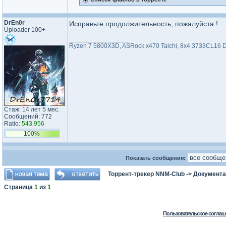
DrEn0r
Исправьте продолжительность, пожалуйста !
Uploader 100+
_________________
Ryzen 7 5800X3D, ASRock x470 Taichi, 8x4 3733CL16 
Стаж: 14 лет 5 мес.
Сообщений: 772
Ratio:
543.956
100%
Показать сообщения:
Торрент-трекер NNM-Club
->
Документа
Страница
1
из
1
Пользовательское соглаш