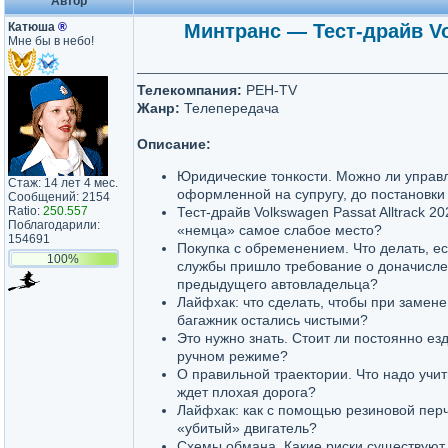
Автор
Катюша
®
Минтранс — Тест-драйв Vol
Мне бы в небо!
Телекомпания:
РЕН-TV
Жанр:
Телепередача
Описание:
Юридические тонкости. Можно ли управ
Стаж: 14 лет 4 мес.
оформленной на супругу, до постановки
Сообщений: 2154
Ratio:
250.557
Тест-драйв Volkswagen Passat Alltrack 20
Поблагодарили:
«немца» самое слабое место?
154691
Покупка с обременением. Что делать, е
100%
службы пришло требование о доначисле
предыдущего автовладельца?
Лайфхак: что сделать, чтобы при замене
багажник остались чистыми?
Это нужно знать. Стоит ли постоянно ез
ручном режиме?
О правильной траектории. Что надо учит
ждет плохая дорога?
Лайфхак: как с помощью резиновой перч
«убитый» двигатель?
Схемы обмана. Какие риски существуют 