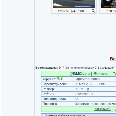
Вс
Время раздачи:
24/7 (до появления первых 3-5 скачавших)
[NNMClub.to]_Mintrans — Tes
Зарегистрирован
Торрент:
Зарегистрирован:
30 Май 2026 15:13:48
Размер:
901 MB
(
)
Рейтинг:
(Голосов:
9
)
Поблагодарили:
38
Проверка:
Оформление проверено мод
Как cкачать
·
Список файлов в торренте