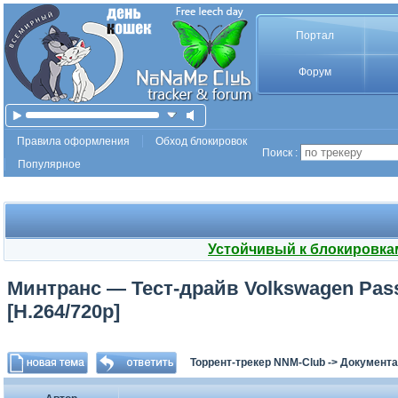
Портал
Форум
Правила оформления
Обход блокировок
Поиск :
Популярное
Устойчивый к блокировка
Минтранс — Тест-драйв Volkswagen Passa
[H.264/720p]
Торрент-трекер NNM-Club
->
Документа