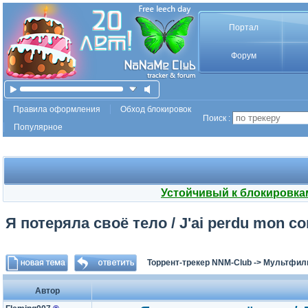
Портал
Форум
Правила оформления
Обход блокировок
Поиск :
Популярное
Устойчивый к блокировка
Я потеряла своё тело / J'ai perdu mon co
Торрент-трекер NNM-Club
->
Мультфил
Автор