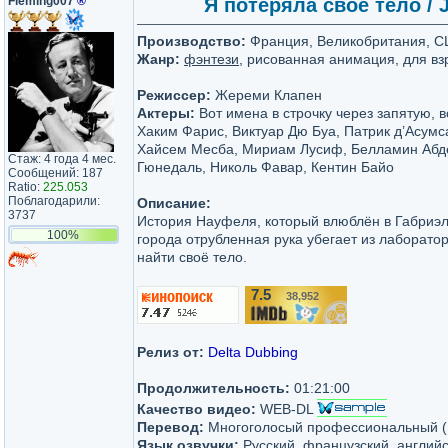
Fleming007
®
Я потеряла своё тело / J
Производство:
Франция, Великобритания, США
Жанр:
фэнтези
, рисованная анимация, для в
Режиссер:
Жереми Клапен
Актеры:
Вот имена в строчку через запятую, в
Хаким Фарис, Виктуар Дю Буа, Патрик д’Асум
Хайсем Месба, Мириам Лусиф, Белламин Абд
Стаж: 4 года 4 мес.
Гюнедаль, Николь Фавар, Кентин Байо
Сообщений: 187
Ratio:
225.053
Поблагодарили:
Описание:
3737
История Науфеля, который влюблён в Габриэль
100%
города отрубленная рука убегает из лаборато
найти своё тело.
7.5
38,952
/10
Релиз от:
Delta Dubbing
Продолжительность:
01:21:00
Качество видео:
WEB-DL
Перевод:
Многоголосый профессиональный (D
Язык озвучки:
Русский, французский, англий