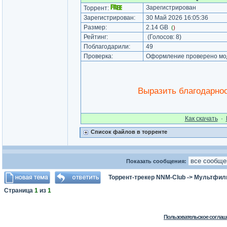
Зарегистрирован
Торрент:
Зарегистрирован:
30 Май 2026 16:05:36
Размер:
2.14 GB
(
)
Рейтинг:
(Голосов:
8
)
Поблагодарили:
49
Проверка:
Оформление проверено мод
Выразить благодарно
Как cкачать
·
Список файлов в торренте
Показать сообщения:
Торрент-трекер NNM-Club
->
Мультфил
Страница
1
из
1
Пользовательское соглаш