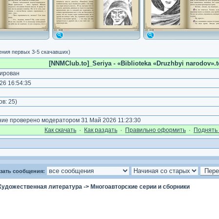
ения первых 3-5 скачавших)
[NNMClub.to]_Seriya - «Biblioteka «Druzhbyi narodov».t
ирован
26 16:54:35
ов:
25
)
е проверено модератором 31 Май 2026 11:23:30
Как cкачать
·
Как раздать
·
Правильно оформить
·
Поднять 
зать сообщения:
Художественная литература
->
Многоавторские серии и сборники