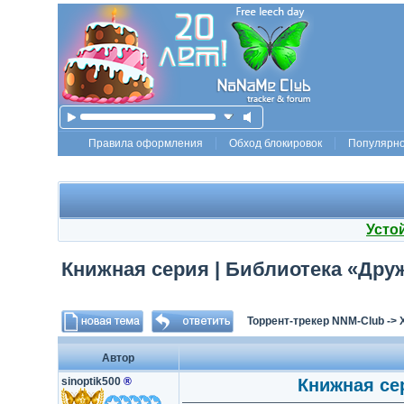
Правила оформления
Обход блокировок
Популярн
Усто
Книжная серия | Библиотека «Дружб
Торрент-трекер NNM-Club
->
Автор
sinoptik500
®
Книжная сер