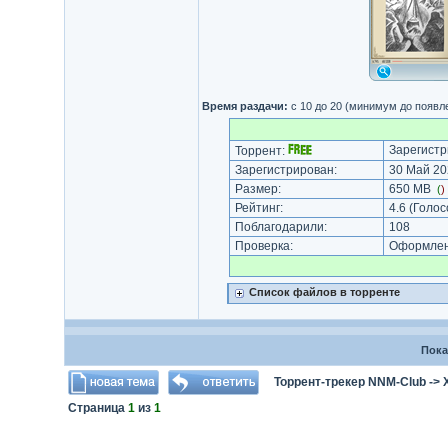
Время раздачи:
с 10 до 20 (минимум до появл
Зарегистр
Торрент:
Зарегистрирован:
30 Май 20
Размер:
650 MB
(
)
Рейтинг:
4.6
(Голос
Поблагодарили:
108
Проверка:
Оформлени
Список файлов в торренте
Пока
Торрент-трекер NNM-Club
->
Страница
1
из
1