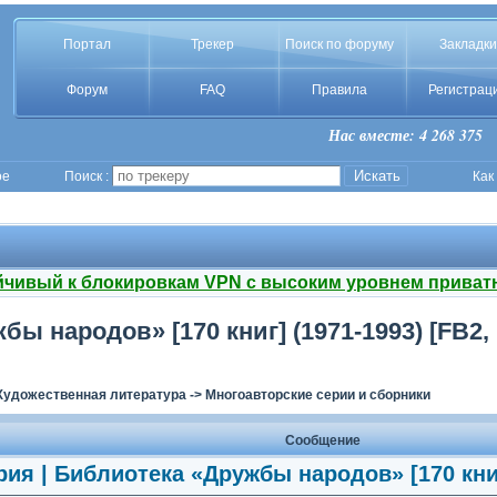
Портал
Трекер
Поиск по форуму
Закладки
Форум
FAQ
Правила
Регистрац
Нас вместе: 4 268 375
ое
Поиск :
Как
йчивый к блокировкам VPN с высоким уровнем приват
ы народов» [170 книг] (1971-1993) [FB2,
Художественная литература
->
Многоавторские серии и сборники
Сообщение
ия | Библиотека «Дружбы народов» [170 книг