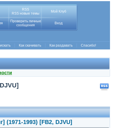
RSS
Мой Клуб
RSS новые темы
Проверить личные
ия
Вход
сообщения
 искать
Как скачивать
Как раздавать
Спасибо!
ности
 DJVU]
] (1971-1993) [FB2, DJVU]