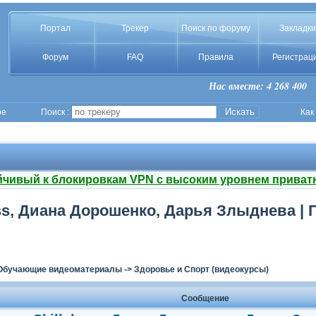
Портал
Трекер
Поиск по форуму
Закладки
Форум
FAQ
Правила
Регистрац
Нас вместе: 4 268 400
ое
Поиск :
Как
йчивый к блокировкам VPN с высоким уровнем приват
s, Диана Дорошенко, Дарья Злыднева | П
Обучающие видеоматериалы
->
Здоровье и Спорт (видеокурсы)
Сообщение