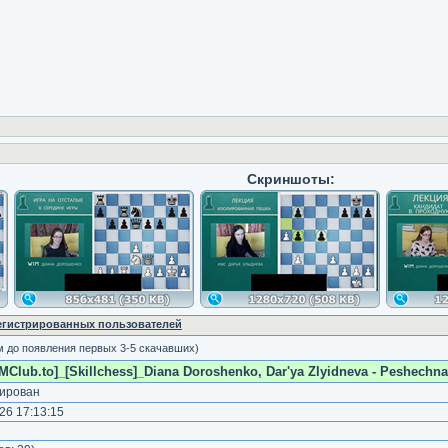
Скриншоты:
регистрированных пользователей
м до появления первых 3-5 скачавших)
MClub.to]_[Skillchess]_Diana Doroshenko, Dar'ya Zlyidneva - Peshechnaya
ирован
26 17:13:15
)