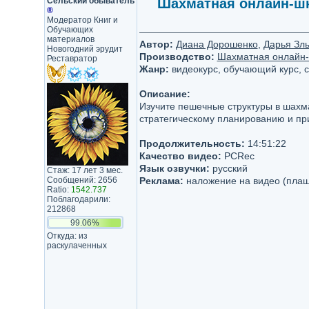
Сельский обыватель
Шахматная онлайн-шко
®
Модератор Книг и
Обучающих
материалов
Автор:
Диана Дорошенко
,
Дарья Зл
Новогодний эрудит
Производство:
Шахматная онлайн-ш
Реставратор
Жанр:
видеокурс, обучающий курс, 
Описание:
Изучите пешечные структуры в шахмат
стратегическому планированию и пр
Продолжительность:
14:51:22
Качество видео:
PCRec
Язык озвучки:
русский
Стаж: 17 лет 3 мес.
Сообщений: 2656
Реклама:
наложение на видео (плаш
Ratio:
1542.737
Поблагодарили:
212868
99.06%
Откуда: из
раскулаченных