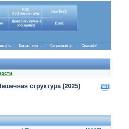
RSS
Мой Клуб
RSS новые темы
Проверить личные
ия
Вход
сообщения
 искать
Как скачивать
Как раздавать
Спасибо!
ности
ешечная структура (2025)