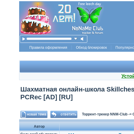
Правила оформления
Обход блокировок
Популярн
Усто
Шахматная онлайн-школа Skillches
PCRec [AD] [RU]
Торрент-трекер NNM-Club
->
Автор