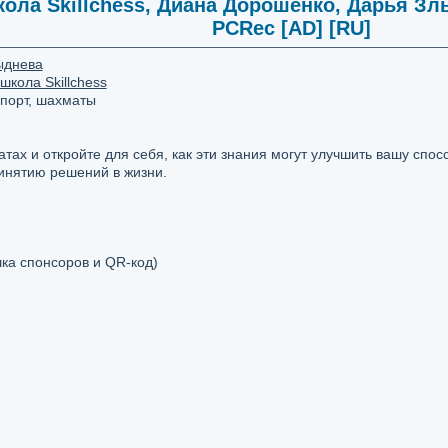
ла Skillchess, Диана Дорошенко, Дарья Злы
PCRec [AD] [RU]
ыднева
кола Skillchess
спорт, шахматы
ах и откройте для себя, как эти знания могут улучшить вашу спос
инятию решений в жизни.
ка спонсоров и QR-код)