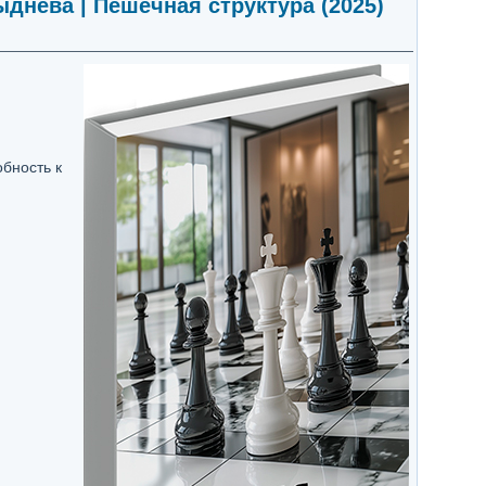
днева | Пешечная структура (2025)
обность к