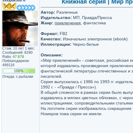
sinoptik500
®
Книжная серия | Мир при
Автор:
Различные
Издательство:
МП, Правда/Пресса
Жанр:
приключения
, фантастика
Формат:
FB2
Качество:
Изначально электронное (ebook)
Иллюстрации:
Черно-белые
Стаж: 10 лет 1 мес.
Сообщений: 8290
Описание:
Ratio:
47.678
«Мир приключений» - советская, российская к
Поблагодарили:
499116
которой издавались произведения приключенч
фантастической литературы отечественных и 
100%
писателей.
Откуда: с рыбалки
Серия выпускалась с 1986 по 1993 гг. издател
1992 г. - «Правда / Пресса»).
В общей сложности в рамках серии было выпущ
издавались в мягких цветных обложках, с чер
иллюстрациями, сопроводительными статьями
На логотипе серии изображалось сокращение
Номеров тома серии не имели.