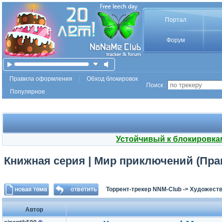
Портал
Форум
Правила оформления
Обход блокировок
Поиск :
Популярное
Устойчивый к блокировка
Книжная серия | Мир приключений (Правда
Торрент-трекер NNM-Club
->
Художеств
Автор