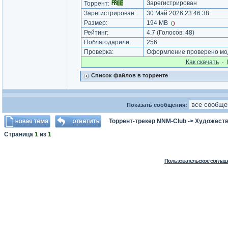
Зарегистрирован
Торрент:
Зарегистрирован:
30 Май 2026 23:46:38
Размер:
194 MB
(
)
Рейтинг:
4.7
(Голосов:
48
)
Поблагодарили:
256
Проверка:
Оформление проверено мод
Как cкачать
·
Список файлов в торренте
Показать сообщения:
Торрент-трекер NNM-Club
->
Художеств
Страница
1
из
1
Пользовательское соглаш