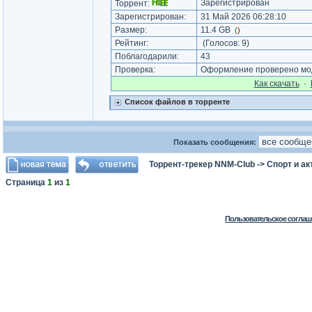
Зарегистрирован
Торрент:
Зарегистрирован:
31 Май 2026 06:28:10
Размер:
11.4 GB
(
)
Рейтинг:
(Голосов:
9
)
Поблагодарили:
43
Проверка:
Оформление проверено мод
Как cкачать
·
Список файлов в торренте
Показать сообщения:
Торрент-трекер NNM-Club
->
Спорт и а
Страница
1
из
1
Пользовательское соглаш