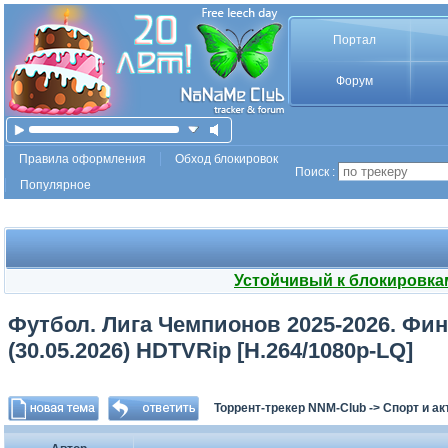
Портал
Форум
Правила оформления
Обход блокировок
Поиск :
Популярное
Устойчивый к блокировка
Футбол. Лига Чемпионов 2025-2026. Фин
(30.05.2026) HDTVRip [H.264/1080p-LQ]
Торрент-трекер NNM-Club
->
Спорт и а