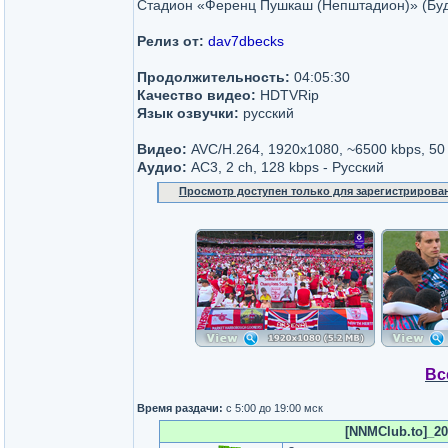
Стадион «Ференц Пушкаш (Непштадион)» (Бу
Релиз от:
dav7dbecks
Продолжительность:
04:05:30
Качество видео:
HDTVRip
Язык озвучки:
русский
Видео:
AVC/H.264, 1920x1080, ~6500 kbps, 50 
Аудио:
AC3, 2 ch, 128 kbps - Русский
Просмотр доступен только для зарегистрирова
Вс
Время раздачи:
с 5:00 до 19:00 мск
[NNMClub.to]_2