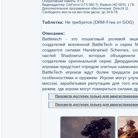
Оперативная память: 8 ГБ
Видеоадаптер: GeForce GTX 560 Ti, Radeon HD 5870, 1 ГБ
Дополнительное программное обеспечение: DirectX 11
Свободного места на жестком диске: до 34.6 ГБ
Таблетка:
Не требуется (DRM-Free от GOG)
Описание:
Battletech - это пошаговый ролевой эк
создателей вселенной BattleTech и серии M
создается силами Harebrained Schemes, со
частей Shadowrun, которые объединили
создателем оригинальной серии, Джорданом
игрокам предстоит отрядом элитных наемнико
BattleTech игроков ждут более тридцати 
особенностями и оружием. Игроки могут улуч
миссии, зарабатывая репутацию для того ил
режим, где игроки могут помериться силами др
Просмотр доступен только для зарегистрирова
Просмотр доступен только для зарегистрирова