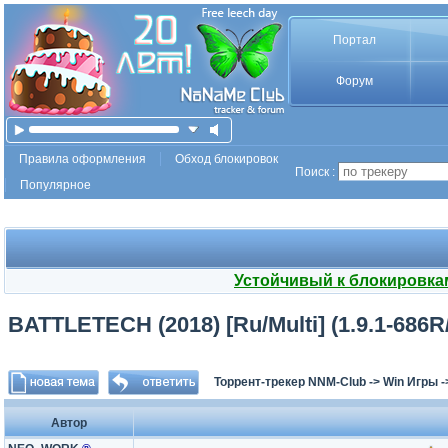
Портал
Форум
Правила оформления
Обход блокировок
Поиск :
Популярное
Устойчивый к блокировка
BATTLETECH (2018) [Ru/Multi] (1.9.1-686R/d
Торрент-трекер NNM-Club
->
Win Игры
-
Автор