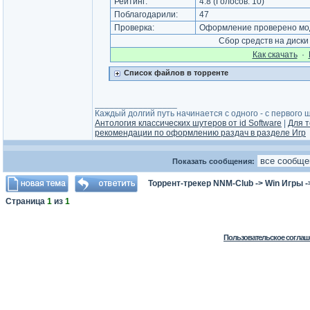
Рейтинг:
4.8
(Голосов:
10
)
Поблагодарили:
47
Проверка:
Оформление проверено мод
Сбор средств на диск
Как cкачать
·
Список файлов в торренте
_________________
Каждый долгий путь начинается с одного - с первого ша
Антология классических шутеров от id Software
|
Для т
рекомендации по оформлению раздач в разделе Игр
Показать сообщения:
Торрент-трекер NNM-Club
->
Win Игры
-
Страница
1
из
1
Пользовательское соглаш