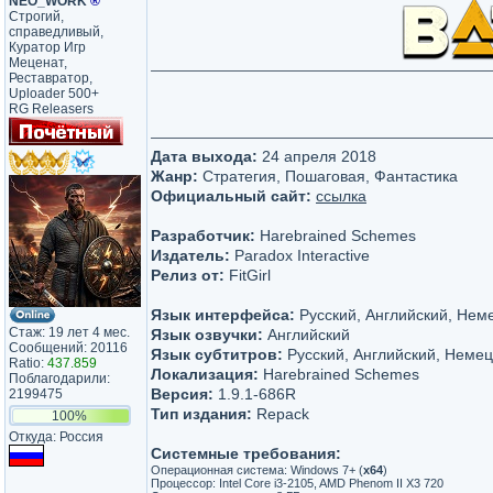
NEO_WORK
®
Строгий,
справедливый,
Куратор Игр
Меценат,
Реставратор,
Uploader 500+
RG Releasers
Дата выхода:
24 апреля 2018
Жанр:
Стратегия, Пошаговая, Фантастика
Официальный сайт:
ссылка
Разработчик:
Harebrained Schemes
Издатель:
Paradox Interactive
Релиз от:
FitGirl
Язык интерфейса:
Русский, Английский, Нем
Стаж: 19 лет 4 мес.
Язык озвучки:
Английский
Сообщений: 20116
Язык субтитров:
Русский, Английский, Немец
Ratio:
437.859
Локализация:
Harebrained Schemes
Поблагодарили:
Версия:
1.9.1-686R
2199475
Тип издания:
Repack
100%
Откуда: Россия
Системные требования:
Операционная система: Windows 7+ (
x64
)
Процессор: Intel Core i3-2105, AMD Phenom II X3 720