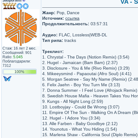
Siloportem
®
VA - 
Жанр:
Pop, Dance
Источник:
ссылка
Продолжительность:
03:57:31
Аудио:
FLAC, Lossless|WEB-DL
Тип рипа:
tracks
Стаж: 16 лет 2 мес.
Треклист:
Сообщений: 901
1. Chrystal - The Days (Notion Remix) (3:54)
Ratio:
5.045
Поблагодарили:
2. Hugel - Jamaican (Bam Bam) (2:37)
7312
3. Disclosure - You & Me (Rivo Remix) (3:29)
100%
4. Mikeeysmind - Papaoutai (Afro Soul) (4:41)
5. Morgan Seatree - Say My Name (Remix) (2:48
6. Felix Jaehn - Boy You Turn Me (3:13)
7. Donna Summer - I Feel Love (Afrojack Remix)
8. Swedish House Mafia - Heaven Takes You Ho
9. Kungs - All Night Long (2:59)
10. Lostboyjay - Could Be Wrong (3:07)
11. Empire Of The Sun - Walking On A Dream (Bl
12. Hugel - I Adore You (3:34)
13. Alle Farben - Baby Goodbye (2:12)
14. Younotus - What You Hiding (1:54)
15. Marlena Shaw - California Soul (Diplo Remix)