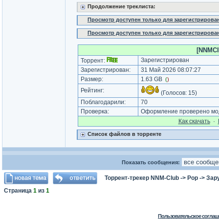
Продолжение треклиста:
Просмотр доступен только для зарегистрирова
Просмотр доступен только для зарегистрирова
[NNMClu
Зарегистрирован
Торрент:
Зарегистрирован:
31 Май 2026 08:07:27
Размер:
1.63 GB
(
)
Рейтинг:
(Голосов:
15
)
Поблагодарили:
70
Проверка:
Оформление проверено мод
Как cкачать
·
Список файлов в торренте
Показать сообщения:
Торрент-трекер NNM-Club
->
Pop
->
Зар
Страница
1
из
1
Пользовательское соглаш