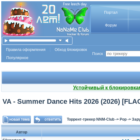
Портал
Форум
Правила оформления
Обход блокировок
Поиск :
Популярное
Устойчивый к блокировка
VA - Summer Dance Hits 2026 (2026) [FLA
Торрент-трекер NNM-Club
->
Pop
->
Зар
Автор