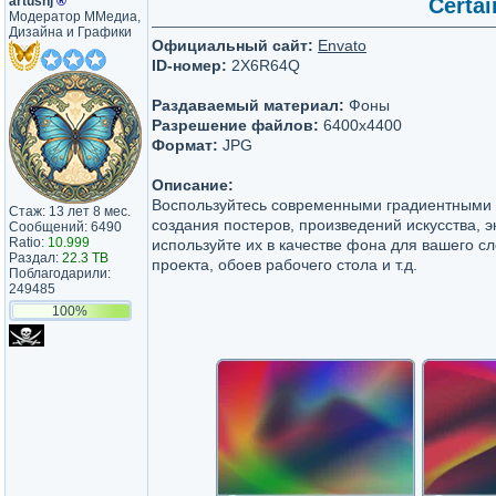
artushj
®
Certai
Модератор ММедиа,
Дизайна и Графики
Официальный сайт:
Envato
ID-номер:
2X6R64Q
Раздаваемый материал:
Фоны
Разрешение файлов:
6400x4400
Формат:
JPG
Описание:
Воспользуйтесь современными градиентными
Стаж: 13 лет 8 мес.
создания постеров, произведений искусства, 
Сообщений: 6490
Ratio:
10.999
используйте их в качестве фона для вашего с
Раздал:
22.3 TB
проекта, обоев рабочего стола и т.д.
Поблагодарили:
249485
100%