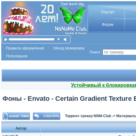
Портал
Форум
Правила оформления
Обход блокировок
Поиск :
Популярное
Устойчивый к блокировка
Фоны - Envato - Certain Gradient Texture
Торрент-трекер NNM-Club
->
Материалы
Автор