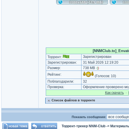
[NNMClub.to]_Envato
Зарегистрирован
Торрент:
Зарегистрирован:
31 Май 2026 12:19:20
Размер:
738 MB
(
)
Рейтинг:
(Голосов:
10
)
Поблагодарили:
32
Проверка:
Оформление проверено мод
Как cкачать
·
Список файлов в торренте
Показать сообщения:
Торрент-трекер NNM-Club
->
Материалы