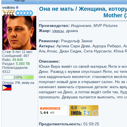
Автор
vedkins
®
Она не мать / Женщина, котору
Mother (
Производство:
Индонезия, MVP Pictures
Жанр:
ужасы
, драма
Режиссер:
Рэндольф Заини
Актеры:
Артика Сари Деви, Аурора Риберо, А
Аль Атхас, Диан Сидик, Сита Нурсанти, Khiva 
Стаж: 9 лет 11 мес.
Сообщений: 487
Ratio:
49.846
Описание:
Раздал:
5.393 TB
Юная Вира живёт со своей матерью Янти и м
Поблагодарили:
Дино. Развод с мужем опустошил Янти, но тепе
9312
она кардинально меняется: становится весёло
100%
покупает новый дом и открывает салон. Но за
Откуда: РФ, живу на
начинает замечать странные детали: мать вре
нападает на Дино, а потом ведёт себя так, буд
произошло. Девушка пытается выяснить, что с
6.0
426
/10
Продолжительность:
01:59:25