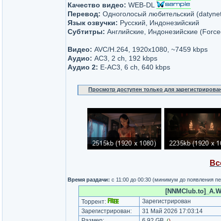
Качество видео:
WEB-DL
Перевод:
Одноголосый любительский (datynet
Язык озвучки:
Русский, Индонезийский
Субтитры:
Английские, Индонезийские (Forced
Видео:
AVC/H.264, 1920x1080, ~7459 kbps
Аудио:
AC3, 2 ch, 192 kbps
Аудио 2:
E-AC3, 6 ch, 640 kbps
Просмотр доступен только для зарегистрирова
Вс
Время раздачи:
с 11:00 до 00:30 (минимум до появления п
[NNMClub.to]_A.W
Зарегистрирован
Торрент:
Зарегистрирован:
31 Май 2026 17:03:14
Размер:
6.92 GB
(
)