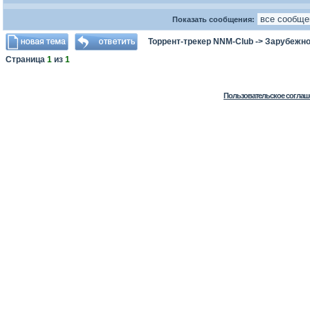
Показать сообщения:
Торрент-трекер NNM-Club
->
Зарубежно
Страница
1
из
1
Пользовательское соглаш