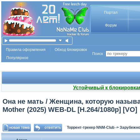
Портал
Форум
Правила оформления
Обход блокировок
Поиск :
Популярное
Устойчивый к блокировка
Она не мать / Женщина, которую называю
Mother (2025) WEB-DL [H.264/1080p] [VO]
Торрент-трекер NNM-Club
->
Зарубежно