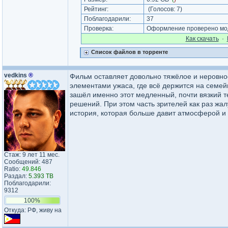
Рейтинг:
(Голосов:
7
)
Поблагодарили:
37
Проверка:
Оформление проверено мод
Как cкачать
·
Список файлов в торренте
vedkins
®
Фильм оставляет довольно тяжёлое и неровное
элементами ужаса, где всё держится на семей
зашёл именно этот медленный, почти вязкий те
решений. При этом часть зрителей как раз жал
история, которая больше давит атмосферой и
Стаж: 9 лет 11 мес.
Сообщений: 487
Ratio:
49.846
Раздал:
5.393 TB
Поблагодарили:
9312
100%
Откуда: РФ, живу на