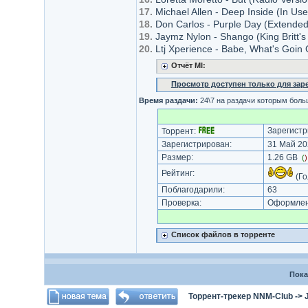
17.
Michael Allen - Deep Inside (In Us
18.
Don Carlos - Purple Day (Extended
19.
Jaymz Nylon - Shango (King Britt'
20.
Ltj Xperience - Babe, What's Goin 
Отчёт MI:
Просмотр доступен только для за
Время раздачи:
24\7 на раздачи которым боль
Зарегистр
Торрент:
Зарегистрирован:
31 Май 20
Размер:
1.26 GB
(
Рейтинг:
(Го
Поблагодарили:
63
Проверка:
Оформлени
Список файлов в торренте
Пока
Торрент-трекер NNM-Club
->