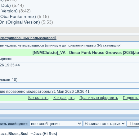
e Dub)
(5:44)
 Version)
(8:42)
s Oba Funke remix)
(5:15)
On (Original Version)
(5:53)
регистрированных пользователей
ше недели, не возвращаюсь (минимум до появления первых 3-5 скачавших)
[NNMClub.to]_VA - Disco Funk House Grooves (2026).to
ирован
26 19:35:44
)
лосов:
10
)
е проверено модератором 31 Май 2026 19:36:41
Как cкачать
·
Как раздать
·
Правильно оформить
·
Поднять 
зать сообщения:
Jazz, Blues, Soul
->
Jazz (Hi-Res)