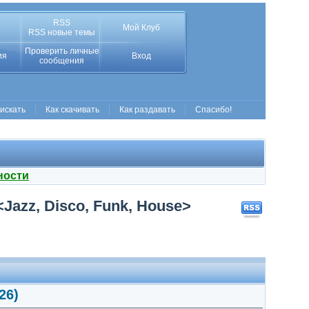
RSS
Мой Клуб
RSS новые темы
Проверить личные
ия
Вход
сообщения
 искать
Как скачивать
Как раздавать
Спасибо!
ности
<Jazz, Disco, Funk, House>
26)