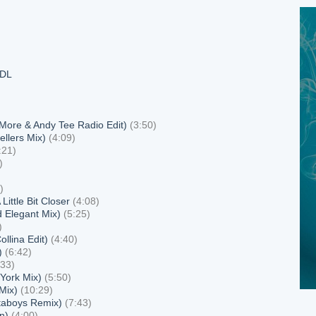
-DL
More & Andy Tee Radio Edit)
(3:50)
llers Mix)
(4:09)
:21)
)
)
ittle Bit Closer
(4:08)
d Elegant Mix)
(5:25)
)
ollina Edit)
(4:40)
)
(6:42)
:33)
 York Mix)
(5:50)
 Mix)
(10:29)
staboys Remix)
(7:43)
on)
(4:00)