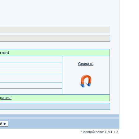
rrent
Скачать
ратио!
Часовой пояс: GMT + 3