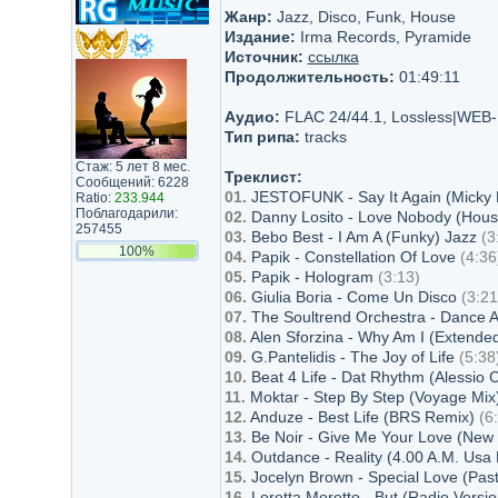
Жанр:
Jazz, Disco, Funk, House
Издание:
Irma Records, Pyramide
Источник:
ссылка
Продолжительность:
01:49:11
Аудио:
FLAC 24/44.1, Lossless|WEB
Тип рипа:
tracks
Стаж: 5 лет 8 мес.
Треклист:
Сообщений: 6228
01.
JESTOFUNK - Say It Again (Micky 
Ratio:
233.944
Поблагодарили:
02.
Danny Losito - Love Nobody (House
257455
03.
Bebo Best - I Am A (Funky) Jazz
(3
100%
04.
Papik - Constellation Of Love
(4:36
05.
Papik - Hologram
(3:13)
06.
Giulia Boria - Come Un Disco
(3:21
07.
The Soultrend Orchestra - Dance A L
08.
Alen Sforzina - Why Am I (Extende
09.
G.Pantelidis - The Joy of Life
(5:38
10.
Beat 4 Life - Dat Rhythm (Alessio C
11.
Moktar - Step By Step (Voyage Mix
12.
Anduze - Best Life (BRS Remix)
(6
13.
Be Noir - Give Me Your Love (New
14.
Outdance - Reality (4.00 A.M. Usa
15.
Jocelyn Brown - Special Love (Pa
16.
Loretta Moretto - But (Radio Versi