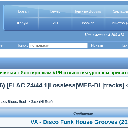
Портал
Трекер
Поиск по форуму
Закладки
Форум
FAQ
Правила
Регистрац
Нас вместе: 4 268 478
ое
Поиск :
Как
йчивый к блокировкам VPN с высоким уровнем приват
6) [FLAC 24/44.1|Lossless|WEB-DL|tracks] 
Jazz, Blues, Soul
->
Jazz (Hi-Res)
Сообщение
VA - Disco Funk House Grooves (20