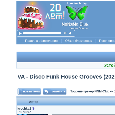
Правила оформления
Обход блокировок
Популярн
Усто
VA - Disco Funk House Grooves (202
Торрент-трекер NNM-Club
->
Автор
krochka1
®
RG Music