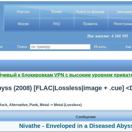
Портал
Трекер
Поиск по форуму
Закладки
Форум
FAQ
Правила
Регистрац
Нас вместе: 4 268 505
ое
Поиск :
Как
йчивый к блокировкам VPN с высоким уровнем приват
byss (2008) [FLAC|Lossless|image + .cue] 
Rock, Alternative, Punk, Metal
->
Metal (Lossless)
Сообщение
Nivathe - Enveloped in a Diseased Abys