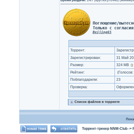
Время раздачи:
24/7 (круглосуточно) (миниму
Поглощение/вытесн
Только с согласия
Beijing65
Торрент:
Зарегистр
Зарегистрирован:
31 Май 20
Размер:
324 MB
(
)
Рейтинг:
(Голосов:
Поблагодарили:
23
Проверка:
Оформлени
Список файлов в торренте
Пока
Торрент-трекер NNM-Club
->