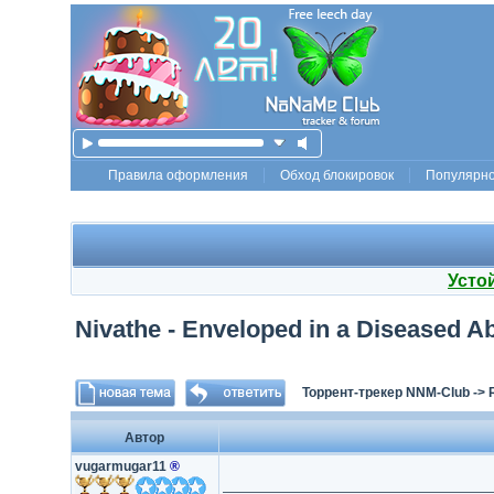
Правила оформления
Обход блокировок
Популярн
Усто
Nivathe - Enveloped in a Diseased A
Торрент-трекер NNM-Club
->
Автор
vugarmugar11
®