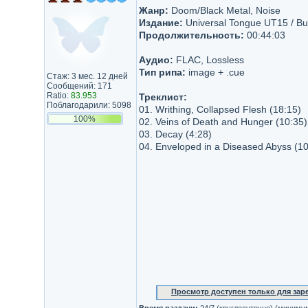
Жанр:
Doom/Black Metal, Noise
Издание:
Universal Tongue UT15 / 
Продолжительность:
00:44:03
Аудио:
FLAC, Lossless
Тип рипа:
image + .cue
Стаж: 3 мес. 12 дней
Сообщений: 171
Ratio:
83.953
Треклист:
Поблагодарили: 5098
01. Writhing, Collapsed Flesh (18:15)
100%
02. Veins of Death and Hunger (10:35)
03. Decay (4:28)
04. Enveloped in a Diseased Abyss (10
Просмотр доступен только для за