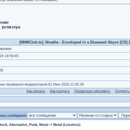
м до появления первых 3-5 скачавших)
ение 
 релизера
[NNMClub.to]_Nivathe - Enveloped in a Diseased Abyss [CD] 2
ирован
26 19:59:45
0
)
е проверено модератором 01 Июн 2026 11:05:36
Как cкачать
·
Как раздать
·
Правильно оформить
·
Поднять 
зать сообщения:
Rock, Alternative, Punk, Metal
->
Metal (Lossless)