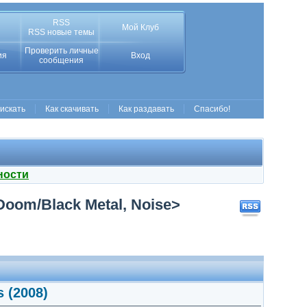
RSS
Мой Клуб
RSS новые темы
Проверить личные
ия
Вход
сообщения
 искать
Как скачивать
Как раздавать
Спасибо!
ности
<Doom/Black Metal, Noise>
s (2008)