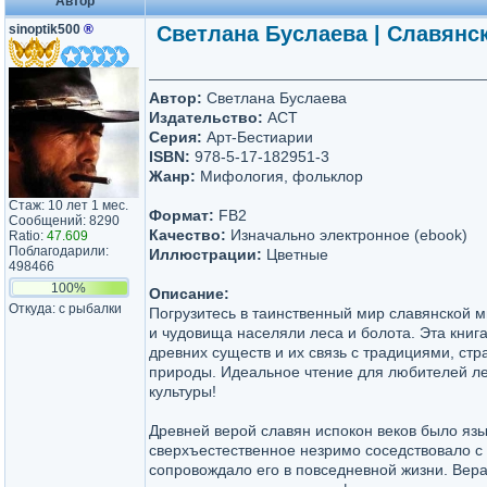
Автор
sinoptik500
®
Светлана Буслаева | Славянск
Автор:
Светлана Буслаева
Издательство:
АСТ
Серия:
Арт-Бестиарии
ISBN:
978-5-17-182951-3
Жанр:
Мифология, фольклор
Стаж: 10 лет 1 мес.
Формат:
FB2
Сообщений: 8290
Качество:
Изначально электронное (ebook)
Ratio:
47.609
Поблагодарили:
Иллюстрации:
Цветные
498466
100%
Описание:
Откуда: с рыбалки
Погрузитесь в таинственный мир славянской м
и чудовища населяли леса и болота. Эта книга
древних существ и их связь с традициями, стр
природы. Идеальное чтение для любителей ле
культуры!
Древней верой славян испокон веков было язы
сверхъестественное незримо соседствовало с
сопровождало его в повседневной жизни. Вера