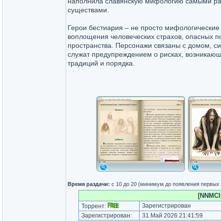
наполнила славянскую мифологию самыми р
существами.
Герои бестиария – не просто мифологические 
воплощения человеческих страхов, опасных п
пространства. Персонажи связаны с домом, с
служат предупреждением о рисках, возникаю
традиций и порядка.
Время раздачи:
с 10 до 20 (минимум до появления первых
[NNMClu
Зарегистрирован
Торрент:
Зарегистрирован:
31 Май 2026 21:41:59