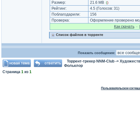
Размер:
21.6 MB
(
)
Рейтинг:
4.5
(Голосов:
31
)
Поблагодарили:
156
Проверка:
Оформление проверено мод
Как cкачать
·
Список файлов в торренте
Показать сообщения:
Торрент-трекер NNM-Club
->
Художеств
Фольклор
Страница
1
из
1
Пользовательское соглаш