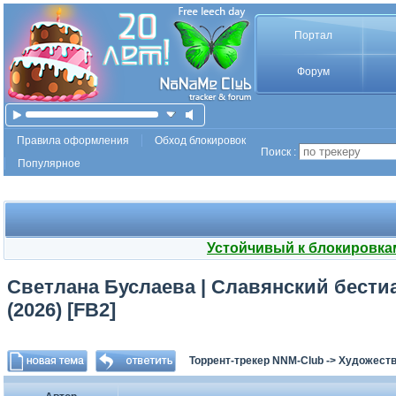
Портал
Форум
Правила оформления
Обход блокировок
Поиск :
Популярное
Устойчивый к блокировка
Светлана Буслаева | Славянский бестиа
(2026) [FB2]
Торрент-трекер NNM-Club
->
Художеств