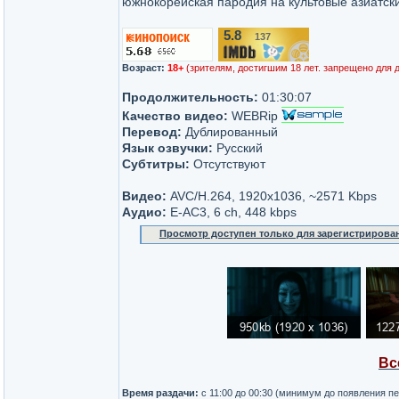
южнокорейская пародия на культовые азиатск
5.8
137
/10
Возраст:
18+
(зрителям, достигшим 18 лет. запрещено для 
Продолжительность:
01:30:07
Качество видео:
WEBRip
Перевод:
Дублированный
Язык озвучки:
Русский
Субтитры:
Отсутствуют
Видео:
AVC/H.264, 1920x1036, ~2571 Kbps
Аудио:
E-AC3, 6 ch, 448 kbps
Просмотр доступен только для зарегистрирова
Вс
Время раздачи:
c 11:00 до 00:30 (минимум до появления п