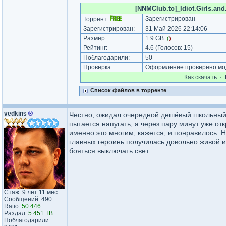
[NNMClub.to]_Idiot.Girls.an
Зарегистрирован
Торрент:
Зарегистрирован:
31 Май 2026 22:14:06
Размер:
1.9 GB
(
)
Рейтинг:
4.6
(Голосов:
15
)
Поблагодарили:
50
Проверка:
Оформление проверено мод
Как cкачать
·
Список файлов в торренте
vedkins
®
Честно, ожидал очередной дешёвый школьный 
пытается напугать, а через пару минут уже от
именно это многим, кажется, и понравилось. 
главных героинь получилась довольно живой и
бояться выключать свет.
Стаж: 9 лет 11 мес.
Сообщений: 490
Ratio:
50.446
Раздал:
5.451 TB
Поблагодарили: