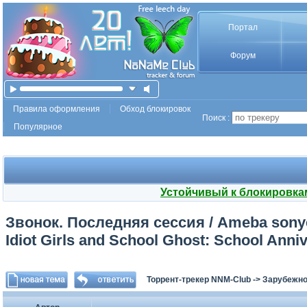
Портал
Форум
Правила оформления
Обход блокировок
Поиск :
Популярное
Устойчивый к блокировка
Звонок. Последняя сессия / Ameba sony
Idiot Girls and School Ghost: School Anni
Торрент-трекер NNM-Club
->
Зарубежно