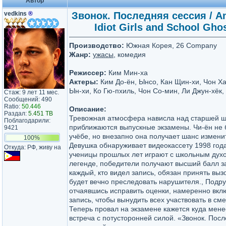
Автор
vedkins
®
Звонок. Последняя сессия / A
Idiot Girls and School Gho
Производство:
Южная Корея, 26 Company
Жанр:
ужасы
, комедия
Режиссер:
Ким Мин-ха
Актеры:
Ким До-ён, Ынсо, Кан Щин-хи, Чон Ха
Ын-хи, Ко Гю-пхиль, Чон Со-мин, Ли Джун-хёк,
Стаж: 9 лет 11 мес.
Сообщений: 490
Ratio:
50.446
Описание:
Раздал:
5.451 TB
Тревожная атмосфера нависла над старшей ш
Поблагодарили:
приближаются выпускные экзамены. Чи-ён не 
9421
учёбе, но внезапно она получает шанс измени
100%
Девушка обнаруживает видеокассету 1998 года
Откуда: РФ, живу на
ученицы прошлых лет играют с школьным дух
легенде, победители получают высший балл за
каждый, кто видел запись, обязан принять выз
будет вечно преследовать нарушителя., Подру
отчаявшись исправить оценки, намеренно вкл
запись, чтобы вынудить всех участвовать в см
Теперь провал на экзамене кажется куда мен
встреча с потусторонней силой. «Звонок. Пос