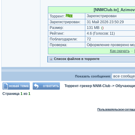
[NNMClub.to]_Azimov A
Зарегистрирован
Торрент:
Зарегистрирован:
31 Май 2026 23:50:29
Размер:
131 MB
(
)
Рейтинг:
4.6
(Голосов:
11
)
Поблагодарили:
72
Проверка:
Оформление проверено мод
Как cкачать
·
Список файлов в торренте
Показать сообщения:
Торрент-трекер NNM-Club
->
Обучающи
Страница
1
из
1
Пользовательское соглаш