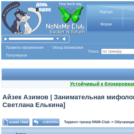
Портал
Форум
Правила оформления
Обход блокировок
Поиск :
Популярное
Устойчивый к блокировка
Айзек Азимов | Занимательная мифологи
Светлана Елькина]
Торрент-трекер NNM-Club
->
Обучающи