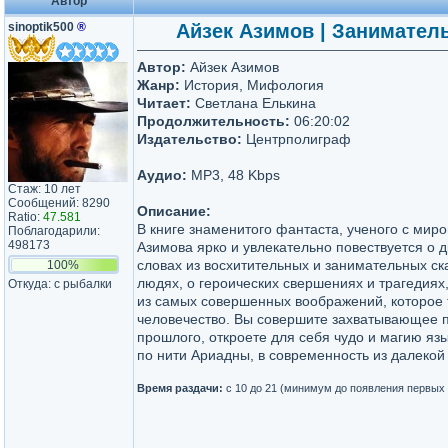
Автор
sinoptik500
®
Айзек Азимов | Занимател
Автор:
Айзек Азимов
Жанр:
История, Мифология
Читает:
Светлана Елькина
Продолжительность:
06:20:02
Издательство:
Центрполиграф
Аудио:
MP3, 48 Kbps
Стаж: 10 лет
Сообщений: 8290
Описание:
Ratio:
47.581
В книге знаменитого фантаста, ученого с мир
Поблагодарили:
498173
Азимова ярко и увлекательно повествуется о 
словах из восхитительных и занимательных ска
100%
людях, о героических свершениях и трагедия
Откуда: с рыбалки
из самых совершенных воображений, которое 
человечество. Вы совершите захватывающее 
прошлого, откроете для себя чудо и магию яз
по нити Ариадны, в современность из далекой
Время раздачи:
с 10 до 21 (минимум до появления первых