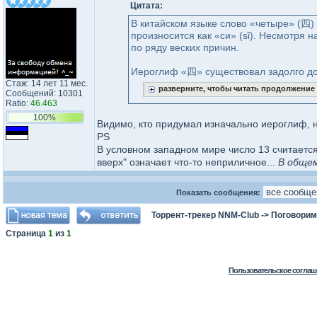
Цитата:
В китайском языке слово «четыре» (四) 
произносится как «си» (sǐ). Несмотря 
по ряду веских причин.
Иероглиф «四» существовал задолго до т
Стаж: 14 лет 11 мес.
разверните, чтобы читать продолжение
Сообщений: 10301
Ratio:
46.463
100%
Видимо, кто придумал изначально иероглиф, н
PS
В условном западном мире число 13 считается
вверх" означает что-то неприличное...
В общем
Показать сообщения:
Торрент-трекер NNM-Club
->
Поговорим
Страница
1
из
1
Пользовательское соглаш