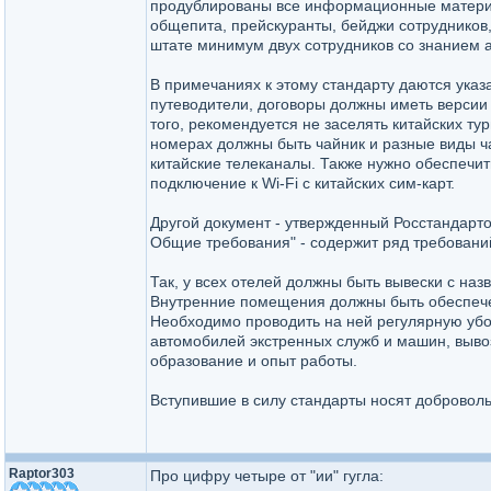
продублированы все информационные материал
общепита, прейскуранты, бейджи сотрудников,
штате минимум двух сотрудников со знанием а
В примечаниях к этому стандарту даются указа
путеводители, договоры должны иметь версии 
того, рекомендуется не заселять китайских ту
номерах должны быть чайник и разные виды ча
китайские телеканалы. Также нужно обеспечит
подключение к Wi-Fi с китайских сим-карт.
Другой документ - утвержденный Росстандарт
Общие требования" - содержит ряд требовани
Так, у всех отелей должны быть вывески с на
Внутренние помещения должны быть обеспече
Необходимо проводить на ней регулярную убор
автомобилей экстренных служб и машин, выв
образование и опыт работы.
Вступившие в силу стандарты носят доброволь
Raptor303
Про цифру четыре от "ии" гугла: