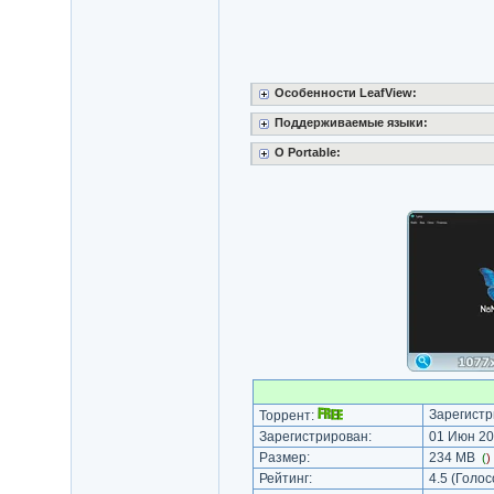
Особенности LeafView:
Поддерживаемые языки:
O Portable:
Зарегистр
Торрент:
Зарегистрирован:
01 Июн 20
Размер:
234 MB
(
)
Рейтинг:
4.5
(Голос