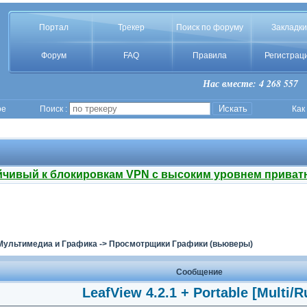
Портал
Трекер
Поиск по форуму
Закладки
Форум
FAQ
Правила
Регистрац
Нас вместе: 4 268 557
ое
Поиск :
Как
йчивый к блокировкам VPN с высоким уровнем приват
Мультимедиа и Графика
->
Просмотрщики Графики (вьюверы)
Сообщение
LeafView 4.2.1 + Portable [Multi/R