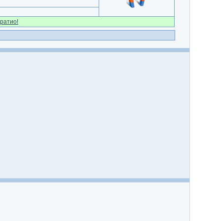
ратио!