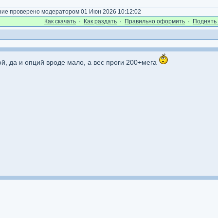
е проверено модератором 01 Июн 2026 10:12:02
Как cкачать
·
Как раздать
·
Правильно оформить
·
Поднять 
ой, да и опций вроде мало, а вес проги 200+мега