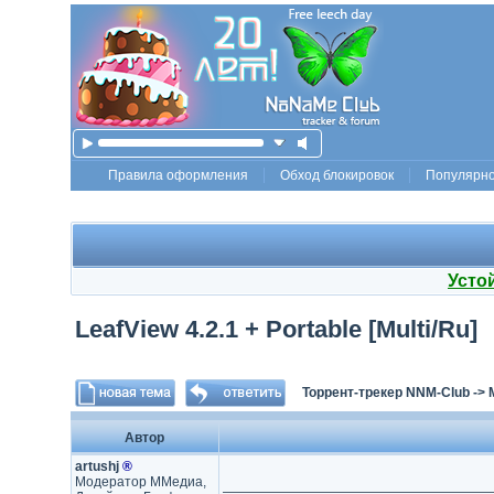
Правила оформления
Обход блокировок
Популярн
Усто
LeafView 4.2.1 + Portable [Multi/Ru]
Торрент-трекер NNM-Club
->
Автор
artushj
®
Модератор ММедиа,