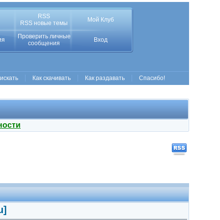
RSS
Мой Клуб
RSS новые темы
Проверить личные
ия
Вход
сообщения
 искать
Как скачивать
Как раздавать
Спасибо!
ности
u]