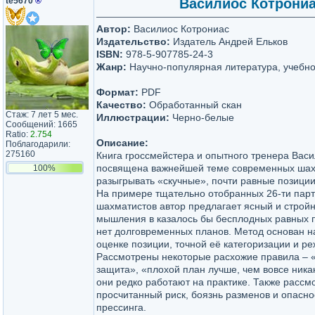
te5670
®
Василиос Котрониас
Автор:
Василиос Котрониас
Издательство:
Издатель Андрей Ельков
ISBN:
978-5-907785-24-3
Жанр:
Научно-популярная литература, учебн
Формат:
PDF
Качество:
Обработанный скан
Стаж: 7 лет 5 мес.
Иллюстрации:
Черно-белые
Сообщений: 1665
Ratio:
2.754
Описание:
Поблагодарили:
275160
Книга гроссмейстера и опытного тренера Вас
посвящена важнейшей теме современных шах
100%
разыгрывать «скучные», почти равные позиции
На примере тщательно отобранных 26-ти парт
шахматистов автор предлагает ясный и строй
мышления в казалось бы бесплодных равных п
нет долговременных планов. Метод основан н
оценке позиции, точной её категоризации и р
Рассмотрены некоторые расхожие правила – «
защита», «плохой план лучше, чем вовсе никак
они редко работают на практике. Также рассм
просчитанный риск, боязнь разменов и опасно
прессинга.