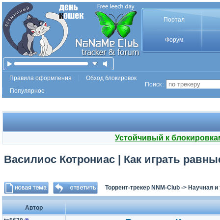
Портал
Форум
Правила оформления
Обход блокировок
Поиск :
Популярное
Устойчивый к блокировка
Василиос Котрониас | Как играть равные
Торрент-трекер NNM-Club
->
Научная и
Автор