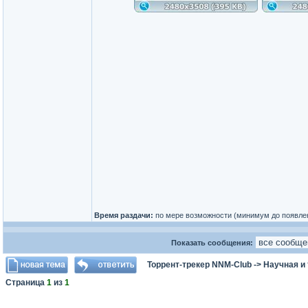
Время раздачи:
по мере возможности (минимум до появле
Показать сообщения:
Торрент-трекер NNM-Club
->
Научная и
Страница
1
из
1