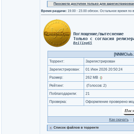
Просмотр доступен только для зарегистрирова
Время раздачи:
19.00 - 23.00 обязон. Остальное время по
Поглощение/вытеснение 
Только с согласия релизер
Beijing65
[NNMClub.t
Торрент:
Зарегистрирован
Зарегистрирован:
01 Июн 2026 20:50:24
Размер:
262 MB
(
)
Рейтинг:
(Голосов:
2
)
Поблагодарили:
21
Проверка:
Оформление проверено мод
Как cкачать
·
Список файлов в торренте