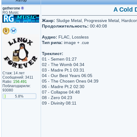
Автор
gatherone
®
A Cold 
RG Music
Жанр:
Sludge Metal, Progressive Metal, Hardco
Продолжительность:
00:40:08
Аудио:
FLAC, Lossless
Тип рипа:
image + .cue
Треклист:
01 - Semen 01:27
02 - The Womb 04:34
03 - Madre Pt.1 03:31
Стаж: 14 лет
04 - Our Best Years 06:05
Сообщений: 3411
05 - The Chosen Ones 04:39
Ratio:
156.491
Поблагодарили:
06 - Madre Pt.2 02:30
93080
07 - Collapse 04:48
5.8%
08 - Zero 04:23
09 - Divinity 08:11