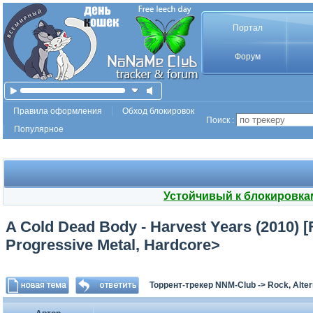
Портал
Форум
Правила оформления
Обход блокировок
Поиск :
Популярное
Устойчивый к блокировка
A Cold Dead Body - Harvest Years (2010) 
Progressive Metal, Hardcore>
Торрент-трекер NNM-Club
->
Rock, Alter