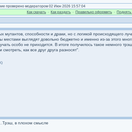
е проверено модератором 02 Июн 2026 15:57:04
Как cкачать
·
Как раздать
·
Правильно оформить
·
Поднять 
 мутантов, способности и драки, но с логикой происходящего лучш
ы местами выглядят довольно бюджетно и именно из-за этого мног
скучать особо не приходится. В итоге получилось такое немного тр
 смотреть, как все друг друга разносят".
К)
..Трэш, в плохом смысле