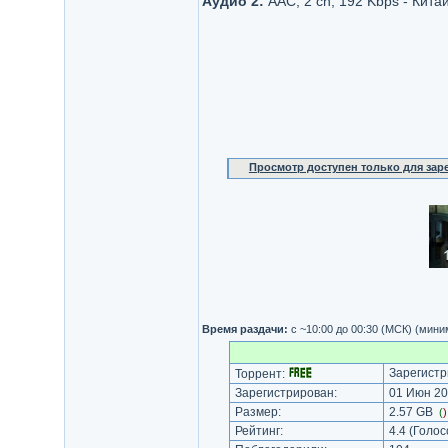
Аудио 2:
AAC, 2 ch, 192 Kbps - Кита
Просмотр доступен только для за
Время раздачи:
с ~10:00 до 00:30 (МСК) (мин
Зарегистр
Торрент:
Зарегистрирован:
01 Июн 20
Размер:
2.57 GB
(
Рейтинг:
4.4
(Голос