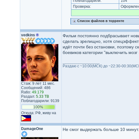
Поблагодарили:
104
Проверка:
Оформлени
Список файлов в торренте
vedkins
®
Фильм постоянно подбрасывает новых
сделать зрелищно, хотя спецэффект
идёт почти без остановки, поэтому 
боевиков категории "выключить мозг и
_________________
Раздаю с ~10:00(МСК) до ~22:30-00:30(МС
Стаж: 9 лет 11 мес.
Сообщений: 486
Ratio:
49.179
Раздал:
5.33 TB
Поблагодарили: 9139
100%
Откуда: РФ, живу на
DamageOne
Не смог выдержать больше 10 минут.
_________________