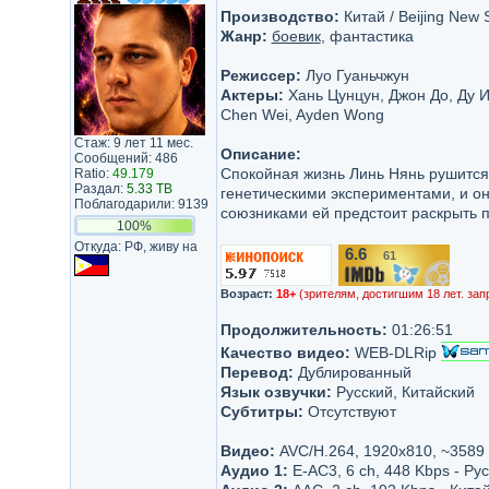
Производство:
Китай / Beijing New 
Жанр:
боевик
, фантастика
Режиссер:
Луо Гуаньчжун
Актеры:
Хань Цунцун, Джон До, Ду И
Chen Wei, Ayden Wong
Стаж: 9 лет 11 мес.
Описание:
Сообщений: 486
Спокойная жизнь Линь Нянь рушится,
Ratio:
49.179
Раздал:
5.33 TB
генетическими экспериментами, и он
Поблагодарили: 9139
союзниками ей предстоит раскрыть п
100%
Откуда: РФ, живу на
6.6
61
/10
Возраст:
18+
(зрителям, достигшим 18 лет. зап
Продолжительность:
01:26:51
Качество видео:
WEB-DLRip
Перевод:
Дублированный
Язык озвучки:
Русский, Китайский
Субтитры:
Отсутствуют
Видео:
AVC/H.264, 1920x810, ~3589
Аудио 1:
E-AC3, 6 ch, 448 Kbps - Ру