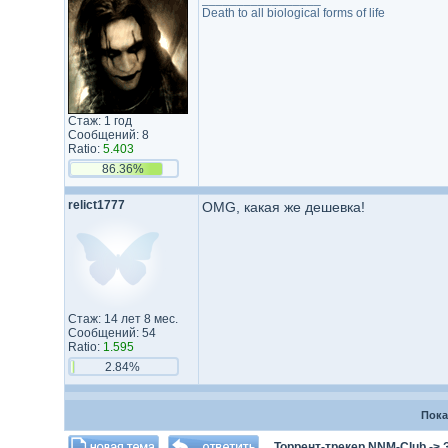
Death to all biological forms of life
Стаж: 1 год
Сообщений: 8
Ratio:
5.403
86.36%
relict1777
OMG, какая же дешевка!
Стаж: 14 лет 8 мес.
Сообщений: 54
Ratio:
1.595
2.84%
Пока
Торрент-трекер NNM-Club
->