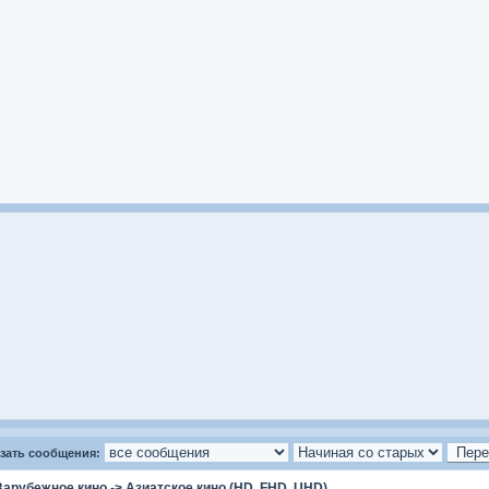
зать сообщения:
Зарубежное кино
->
Азиатское кино (HD, FHD, UHD)