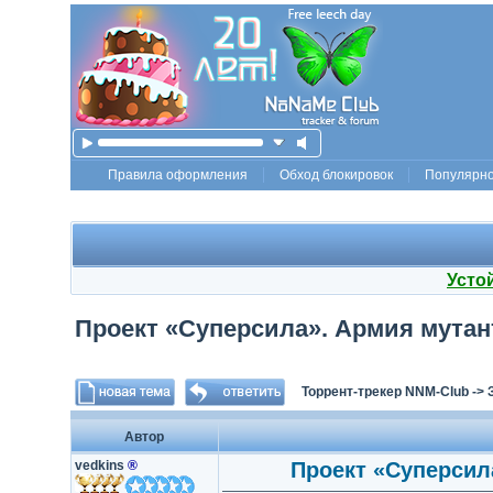
Правила оформления
Обход блокировок
Популярн
Усто
Проект «Суперсила». Армия мутантов
Торрент-трекер NNM-Club
->
Автор
vedkins
®
Проект «Суперсила