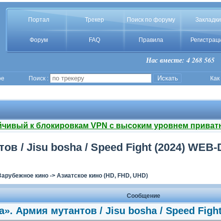
Портал
Трекер
Поиск по форуму
Закладки
Форум
FAQ
Правила
Регистрац
Нас вместе: 4 268 565
ое
Поиск :
Как
йчивый к блокировкам VPN с высоким уровнем приват
 / Jisu bosha / Speed Fight (2024) WEB-D
Зарубежное кино
->
Азиатское кино (HD, FHD, UHD)
Сообщение
». Армия мутантов / Jisu bosha / Speed Fight