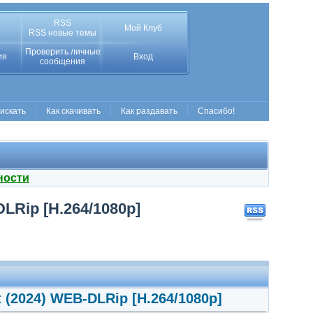
RSS
Мой Клуб
RSS новые темы
Проверить личные
ия
Вход
сообщения
 искать
Как скачивать
Как раздавать
Спасибо!
ности
LRip [H.264/1080p]
 (2024) WEB-DLRip [H.264/1080p]