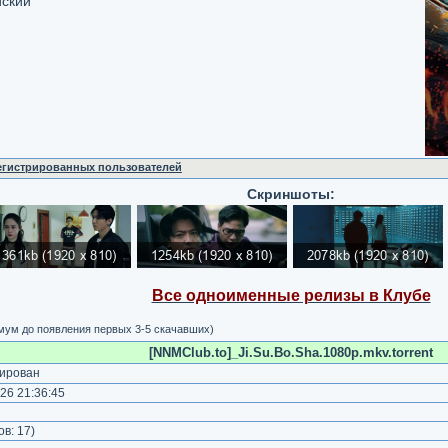
йский
регистрированных пользователей
Скриншоты:
Все одноименные релизы в Клубе
имум до появления первых 3-5 скачавших)
[NNMClub.to]_Ji.Su.Bo.Sha.1080p.mkv.torrent
ирован
26 21:36:45
)
ов:
17
)