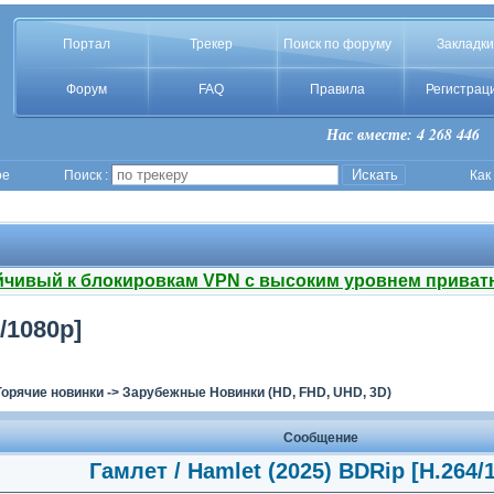
Портал
Трекер
Поиск по форуму
Закладки
Форум
FAQ
Правила
Регистрац
Нас вместе: 4 268 446
ое
Поиск :
Как
йчивый к блокировкам VPN с высоким уровнем приват
/1080p]
Горячие новинки
->
Зарубежные Новинки (HD, FHD, UHD, 3D)
Сообщение
Гамлет / Hamlet (2025) BDRip [H.264/