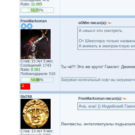
Сообщений: 478
Ratio:
11.085
51.75%
FreeMarksman
oOMm писал(а):
А смысл это смотреть.
От Шекспира только названи
А вникать в эмигрантскую к
Стаж: 15 лет 5 мес.
Сообщений: 1743
Ты чё!!! Это же круто! Гамлет: Джим
Ratio:
8.381
Поблагодарили: 510
_________________
54.98%
Загружая нелегальный софт вы загружает
fibi768
FreeMarksman писал(а):
Ача, ача! )) Индийский Гамле
Лингвисты, интеллектуалы подъехали
Стаж: 13 лет 9 мес.