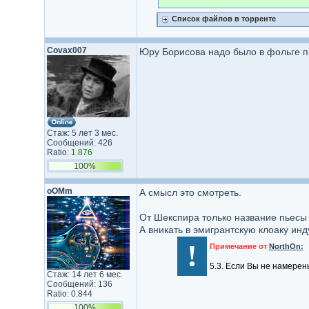
Список файлов в торренте
Covax007
Юру Борисова надо было в фольге пр
Стаж: 5 лет 3 мес.
Сообщений: 426
Ratio:
1.876
100%
oOMm
А смысл это смотреть.
От Шекспира только название пьесы 
А вникать в эмигрантскую клоаку инд
!
Примечание от
NorthOn:
5.3. Если Вы не намерен
Стаж: 14 лет 6 мес.
Сообщений: 136
Ratio: 0.844
100%