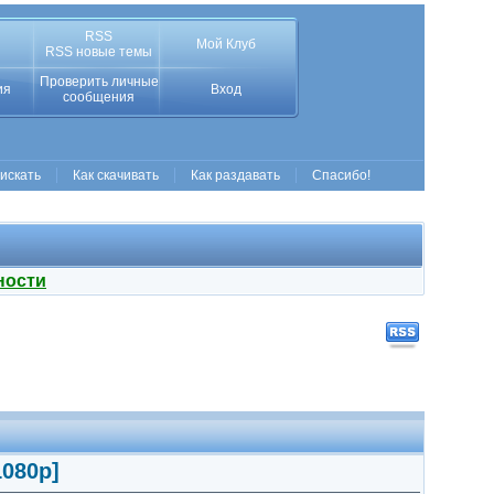
RSS
Мой Клуб
RSS новые темы
Проверить личные
ия
Вход
сообщения
 искать
Как скачивать
Как раздавать
Спасибо!
ности
1080p]