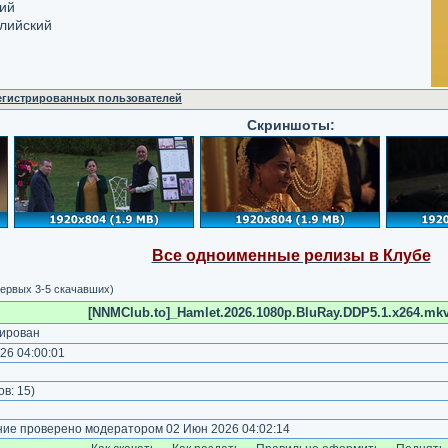
кий
глийский
регистрированных пользователей
Скриншоты:
Все одноименные релизы в Клубе
ервых 3-5 скачавших)
[NNMClub.to]_Hamlet.2026.1080p.BluRay.DDP5.1.x264.mkv.
ирован
26 04:00:01
)
ов:
15
)
е проверено модератором 02 Июн 2026 04:02:14