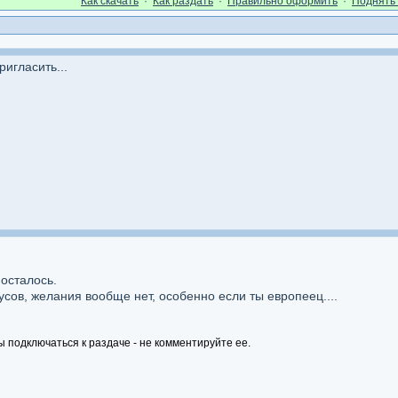
Как cкачать
·
Как раздать
·
Правильно оформить
·
Поднять 
игласить...
осталось.
усов, желания вообще нет, особенно если ты европеец....
ы подключаться к раздаче - не комментируйте ее.