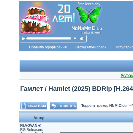
Правила оформления
Обход блокировок
Популярн
Усто
Гамлет / Hamlet (2025) BDRip [H.264
Торрент-трекер NNM-Club
->
Автор
FILVOVAN
®
RG Releasers