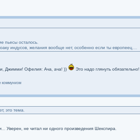
е пьесы осталось.
лоаку индусов, желания вообще нет, особенно если ты европеец....
ми, Джимми! Офелия: Ача, ача! ))
Это надо глянуть обязательно!
е коммунизм
т, это тема.
... Уверен, не читал ни одного произведения Шекспира.