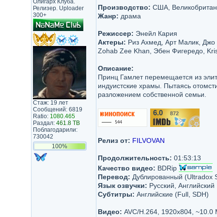
Олигарх Клуба.
Производство:
США, Великобритания 
Релизер. Uploader
300+
Жанр:
драма
Режиссер:
Энейл Кария
Актеры:
Риз Ахмед, Арт Малик, Джо 
Zohab Zee Khan, Эбен Фигередо, Kri
Описание:
Принц Гамлет перемещается из элит
индуистские храмы. Пытаясь отомстит
разложением собственной семьи.
Стаж: 19 лет
Сообщений: 6819
6.0
872
/10
Ratio:
1080.465
Раздал:
461.8 TB
Поблагодарили:
730042
Релиз от:
FILVOVAN
100%
Продолжительность:
01:53:13
Качество видео:
BDRip
Перевод:
Дублированный (Ultradox S
Язык озвучки:
Русский, Английский
Субтитры:
Английские (Full, SDH)
Видео:
AVC/H.264, 1920x804, ~10.0