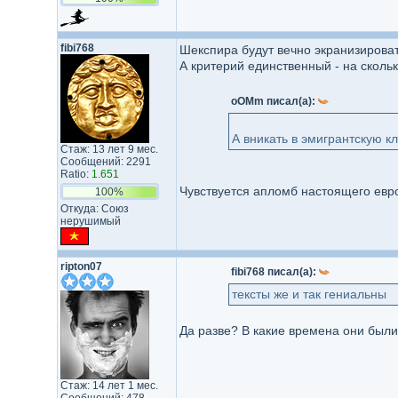
fibi768
Шекспира будут вечно экранизировать
А критерий единственный - на скольк
oOMm писал(а):
А вникать в эмигрантскую к
Стаж: 13 лет 9 мес.
Сообщений: 2291
Ratio:
1.651
Чувствуется апломб настоящего евр
100%
Откуда: Союз
нерушимый
ripton07
fibi768 писал(а):
тексты же и так гениальны
Да разве? В какие времена они были
Стаж: 14 лет 1 мес.