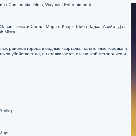
/ Confluential Films, Waypoint Entertainment
Элвин, Тимоти Сполл, Морвет Кларк, Шиба Чадха, Авийит Датт,
sh Misra
ных районов города в бедные кварталы, палаточные городки и
ь за убийство отца, он сталкивается с изнанкой мегаполиса и
tudio)
 Mbps