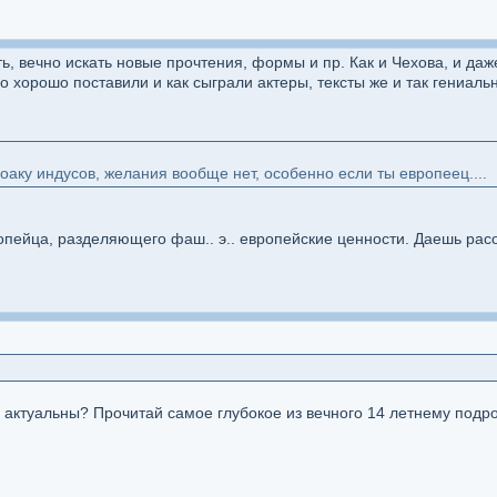
, вечно искать новые прочтения, формы и пр. Как и Чехова, и даж
о хорошо поставили и как сыграли актеры, тексты же и так гениаль
лоаку индусов, желания вообще нет, особенно если ты европеец....
опейца, разделяющего фаш.. э.. европейские ценности. Даешь рас
 актуальны? Прочитай самое глубокое из вечного 14 летнему подро