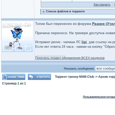
Как cкачать
·
Список файлов в торренте
Топик был перенесен из форума
Разное (Ути
Причина переноса: На трекере доступна нова
Исправил релиз - напиши ЛС
lipi
, дав ссылку на р
Если нет ответа 24 часа - нажми на кнопку "Обра
_________________
Перечень правил оформления ВСЕХ разделов
Показать сообщения:
Торрент-трекер NNM-Club
->
Архив тор
Страница
1
из
1
Пользовательское соглаш