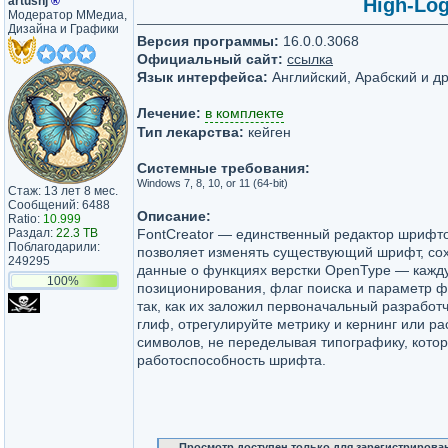
artushj
®
High-Log
Модератор ММедиа,
Дизайна и Графики
Версия программы:
16.0.0.3068
Официальный сайт:
ссылка
Язык интерфейса:
Английский, Арабский и д
Лечение:
в комплекте
Тип лекарства:
кейген
Системные требования:
Windows 7, 8, 10, or 11 (64-bit)
Стаж: 13 лет 8 мес.
Сообщений: 6488
Описание:
Ratio:
10.999
Раздал:
22.3 TB
FontCreator — единственный редактор шрифто
Поблагодарили:
позволяет изменять существующий шрифт, сох
249295
данные о функциях верстки OpenType — кажд
100%
позиционирования, флаг поиска и параметр ф
так, как их заложил первоначальный разработ
глиф, отрегулируйте метрику и кернинг или р
символов, не переделывая типографику, кото
работоспособность шрифта.
Просмотр доступен только для зарегистрирова