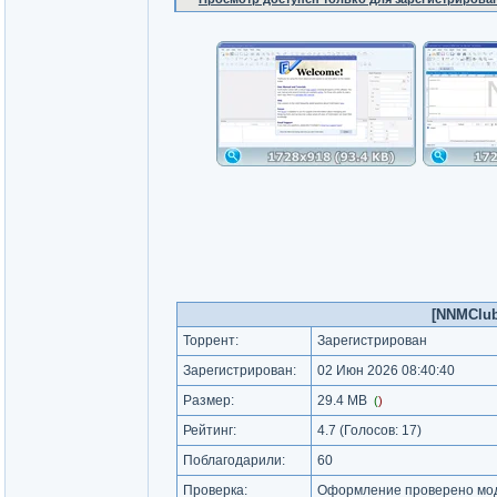
[NNMClub.
Торрент:
Зарегистрирован
Зарегистрирован:
02 Июн 2026 08:40:40
Размер:
29.4 MB
(
)
Рейтинг:
4.7
(Голосов:
17
)
Поблагодарили:
60
Проверка:
Оформление проверено мод