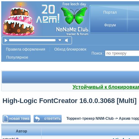
Портал
Форум
Правила оформления
Обход блокировок
Поиск :
Популярное
Устойчивый к блокировка
High-Logic FontCreator 16.0.0.3068 [Multi]
Торрент-трекер NNM-Club
->
Архив тор
Автор