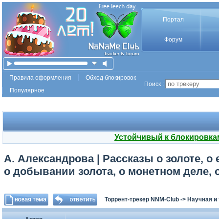
Портал
Форум
Правила оформления
Обход блокировок
Поиск :
Популярное
Устойчивый к блокировка
А. Александрова | Рассказы о золоте, о
о добывании золота, о монетном деле, о
Торрент-трекер NNM-Club
->
Научная и