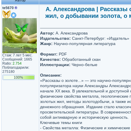
Автор
te5670
®
А. Александрова | Рассказы 
жил, о добывании золота, о 
Автор:
А. Александрова
Издательство:
Санкт-Петербург: «Издатель»
Жанр:
Научно-популярная литература
Формат:
PDF
Стаж: 7 лет 5 мес.
Качество:
Обработанный скан
Сообщений: 1665
Ratio:
2.754
Иллюстрации:
Черно-белые
Поблагодарили:
275180
Описание:
100%
«Рассказы о золоте...» — это научно-популяр
популяризатора науки Александры Александро
начале XX века. В увлекательной и доступной
физические свойства металла, геологические
золотых жил, методы золотодобычи, а также и
денежного обращения. Издание стало класси
просветительской литературы. В современност
собой антикварную и историческую ценность.
Ключевые темы книги
- Свойства металла: Физические и химические 