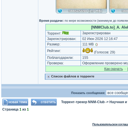
Время раздачи:
по мере возможности (минимум до появле
[NNMClub.to]_A. Alek
Зарегистрирован
Торрент:
Зарегистрирован:
02 Июн 2026 12:16:47
Размер:
111 MB
(
)
Рейтинг:
(Голосов:
29
)
Поблагодарили:
155
Проверка:
Оформление проверено мод
Как cкачать
·
Список файлов в торренте
Показать сообщения:
Торрент-трекер NNM-Club
->
Научная и
Страница
1
из
1
Пользовательское соглаш