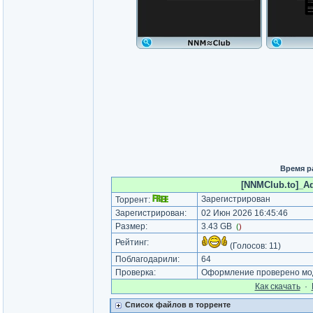
Время р
[NNMClub.to]_Ado
Зарегистрирован
Торрент:
Зарегистрирован:
02 Июн 2026 16:45:46
Размер:
3.43 GB
(
)
Рейтинг:
(Голосов:
11
)
Поблагодарили:
64
Проверка:
Оформление проверено мод
Как cкачать
·
Список файлов в торренте