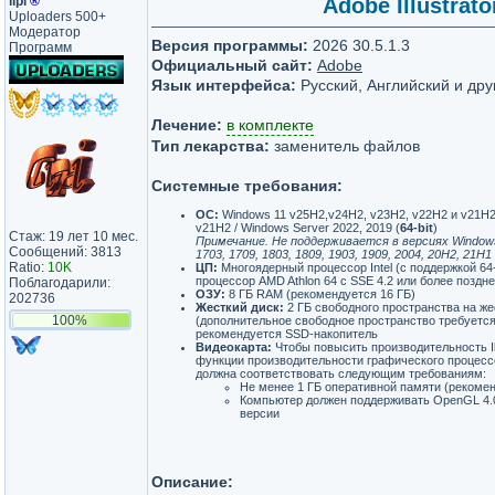
lipi
®
Adobe Illustrato
Uploaders 500+
Модератор
Версия программы:
2026 30.5.1.3
Программ
Официальный сайт:
Adobe
Язык интерфейса:
Русский, Английский и дру
Лечение:
в комплекте
Тип лекарства:
заменитель файлов
Системные требования:
ОС:
Windows 11 v25H2,v24H2, v23H2, v22H2 и v21H2
v21H2 / Windows Server 2022, 2019 (
64-bit
)
Стаж: 19 лет 10 мес.
Примечание. Не поддерживается в версиях Windows 
Сообщений: 3813
1703, 1709, 1803, 1809, 1903, 1909, 2004, 20H2, 21H1
Ratio:
10K
ЦП:
Многоядерный процессор Intel (с поддержкой 64-
процессор AMD Athlon 64 с SSE 4.2 или более поздн
Поблагодарили:
ОЗУ:
8 ГБ RAM (рекомендуется 16 ГБ)
202736
Жесткий диск:
2 ГБ свободного пространства на же
100%
(дополнительное свободное пространство требуется
рекомендуется SSD-накопитель
Видеокарта:
Чтобы повысить производительность Il
функции производительности графического процес
должна соответствовать следующим требованиям:
Не менее 1 ГБ оперативной памяти (рекомен
Компьютер должен поддерживать OpenGL 4.0
версии
Описание: