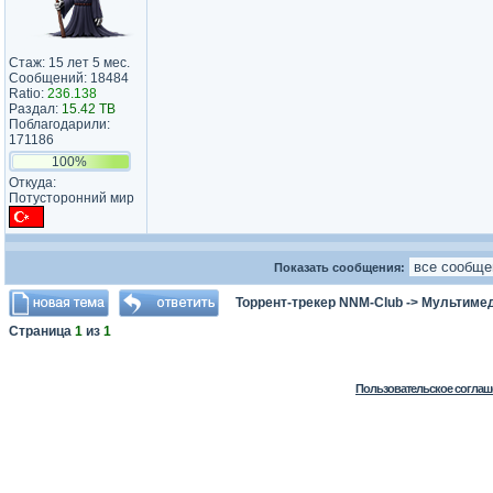
Стаж: 15 лет 5 мес.
Сообщений: 18484
Ratio:
236.138
Раздал:
15.42 TB
Поблагодарили:
171186
100%
Откуда:
Потусторонний мир
Показать сообщения:
Торрент-трекер NNM-Club
->
Мультимед
Страница
1
из
1
Пользовательское соглаш