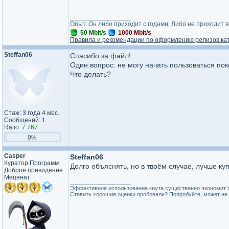
_________________
Опыт. Он либо приходит с годами. Либо не приходит 
50 Mbit/s
1000 Mbit/s
Правила и рекомендации по оформлению релизов ка
Steffan06
Спасибо за файл!
Один вопрос: не могу начать пользоваться пока
Что делать?
Стаж: 3 года 4 мес.
Сообщений: 1
Ratio:
7.767
0%
Casper
Steffan06
Куратор Программ
Долго объяснять, но в твоём случае, лучше ку
Доброе привидение
Меценат
_________________
Эффективное использование кнута существенно экономит 
Ставить хорошие оценки пробовали? Попробуйте, может не 