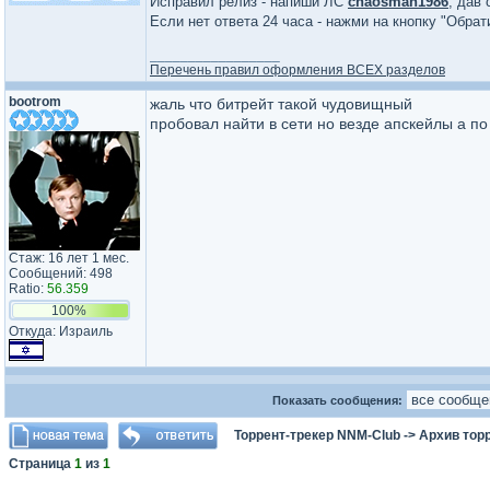
Исправил релиз - напиши ЛС
chaosman1986
, дав 
Если нет ответа 24 часа - нажми на кнопку "Обра
_________________
Перечень правил оформления ВСЕХ разделов
bootrom
жаль что битрейт такой чудовищный
пробовал найти в сети но везде апскейлы а по
Стаж: 16 лет 1 мес.
Сообщений: 498
Ratio:
56.359
100%
Откуда: Израиль
Показать сообщения:
Торрент-трекер NNM-Club
->
Архив тор
Страница
1
из
1