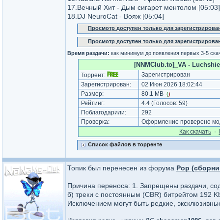
17.Вечный Хит - Дым сигарет ментолом [05:03]
18.DJ NeuroCat - Вояж [05:04]
Просмотр доступен только для зарегистрирова
Просмотр доступен только для зарегистрирова
Время раздачи:
как минимум до появления первых 3-5 ска
[NNMClub.to]_VA - Luchshie 
Зарегистрирован
Торрент:
Зарегистрирован:
02 Июн 2026 18:02:44
Размер:
80.1 MB
(
)
Рейтинг:
4.4
(Голосов:
59
)
Поблагодарили:
292
Проверка:
Оформление проверено мод
Как cкачать
·
Список файлов в торренте
Топик был перенесен из форума
Pop (сборни
Причина переноса: 1. Запрещены раздачи, с
б) треки с постоянным (CBR) битрейтом 192 K
Исключением могут быть редкие, эксклюзивны