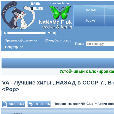
Портал
Форум
Правила оформления
Обход блокировок
Поиск :
Популярное
Устойчивый к блокировка
VA - Лучшие хиты ,,НАЗАД в СССР 7,, В 
<Pop>
Торрент-трекер NNM-Club
->
Архив тор