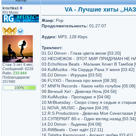
Автор
krochka1
®
VA - Лучшие хиты ,,НАЗ
RG Music
Жанр:
Pop
Продолжительность:
01:27:07
Аудио:
MP3, 128 Kbps
Треклист:
01.DJ Dimon - Глаза цвета виски [03:20]
02.НЕСНЕЖОК - ЭТОТ МИР ПРИДУМАН НЕ НАМ
03.EchoNova Beats - Мальчик Хочет В Тамбов [
Стаж: 5 лет 8 мес.
Сообщений: 6228
04.KulMuzika - На Сердце Рана У меня [03:42]
Ratio:
233.944
05.DJ Dimon - Игрушка [03:50]
Поблагодарили:
06.FLYXO - Песенка про меня [08:30]
257490
07.MNFN Records - Какое небо голубое [05:08]
100%
08.Вечный Хит - Девочка Ночь [04:56]
09.KulMuzika - Пропадаю я [04:06]
10.MrBluesday - Скоро стану я седым и старым
11.NOVA_MUSIC - Джулия [04:28]
12.R.S.Productions - Девочка Моя Синеглазая [
13.СУПЕРХИТ 80-х - Один взгляд назад [03:34]
14.DJ Dimon - Льдинка [04:08]
15.RiftBeats - Снег идёт [12:11]
16.Tabitha Kermorvant - Аромат любви [03:41]