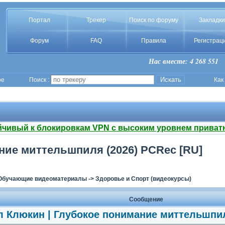
Портал
Трекер
Поиск по форуму
Закладки
Форум
FAQ
Правила
Регистрац
Нас вместе: 4 268 551
ое
Поиск :
Как
йчивый к блокировкам VPN с высоким уровнем приват
ние миттельшпиля (2026) PCRec [RU]
Обучающие видеоматериалы
->
Здоровье и Спорт (видеокурсы)
Сообщение
 Клюкин | Глубокое понимание миттельшпил