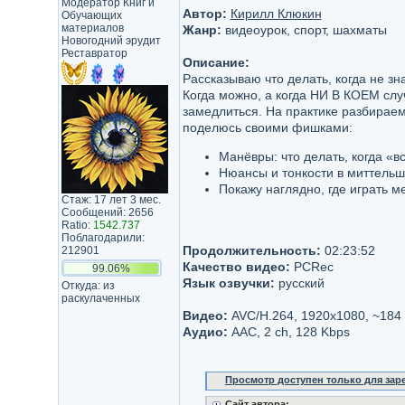
Модератор Книг и
Автор:
Кирилл Клюкин
Обучающих
материалов
Жанр:
видеоурок, спорт, шахматы
Новогодний эрудит
Реставратор
Описание:
Рассказываю что делать, когда не зн
Когда можно, а когда НИ В КОЕМ случ
замедлиться. На практике разбирае
поделюсь своими фишками:
Манёвры: что делать, когда «вс
Нюансы и тонкости в миттельш
Покажу наглядно, где играть м
Стаж: 17 лет 3 мес.
Сообщений: 2656
Ratio:
1542.737
Поблагодарили:
Продолжительность:
02:23:52
212901
Качество видео:
PCRec
99.06%
Язык озвучки:
русский
Откуда: из
раскулаченных
Видео:
AVC/H.264, 1920х1080, ~184
Аудио:
AAC, 2 ch, 128 Kbps
Просмотр доступен только для за
Сайт автора: