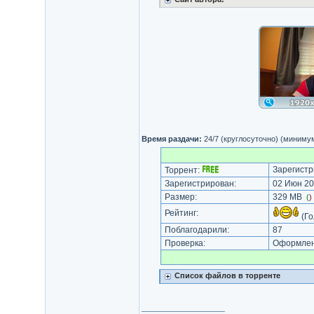
Время раздачи:
24/7 (круглосуточно) (миниму
Зарегистр
Торрент:
Зарегистрирован:
02 Июн 20
Размер:
329 MB
(
)
Рейтинг:
(Го
Поблагодарили:
87
Проверка:
Оформлени
Список файлов в торренте
_________________