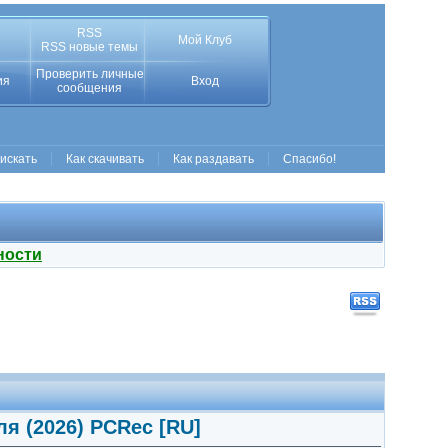
RSS
Мой Клуб
RSS новые темы
Проверить личные
ия
Вход
сообщения
 искать
Как скачивать
Как раздавать
Спасибо!
ности
я (2026) PCRec [RU]