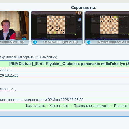
Скриншоты:
м до появления первых 3-5 скачавших)
[NNMClub.to]_[Kirill Klyukin]_Glubokoe ponimanie mittel'shpilya (
ирован
26 18:25:13
лосов:
21
)
е проверено модератором 02 Июн 2026 18:25:38
Как cкачать
·
Как раздать
·
Правильно оформить
·
Поднять 