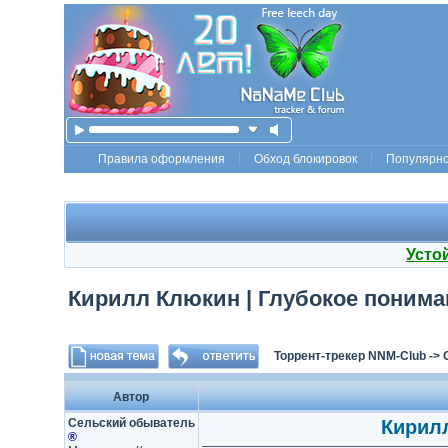
Правила оформления
Обход блокировок
Популярн
Усто
Кирилл Клюкин | Глубокое понима
Торрент-трекер NNM-Club
->
Автор
Сельский обыватель
Кирилл
®