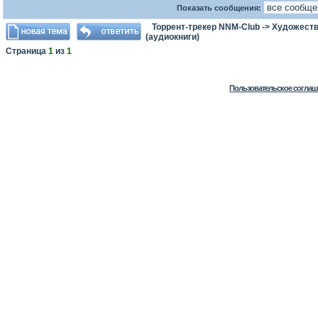
Показать сообщения:
Торрент-трекер NNM-Club
->
Художеств
(аудиокниги)
Страница
1
из
1
Пользовательское соглаш