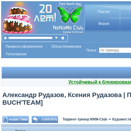
Портал
Форум
Правила оформления
Обход блокировок
Поиск :
Популярное
Устойчивый к блокировка
Александр Рудазов, Ксения Рудазова | Па
BUCH'TEAM]
Торрент-трекер NNM-Club
->
Художеств