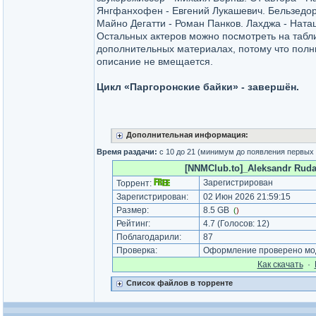
Янгфанхофен - Евгений Лукашевич. Бельзедор
Майно Дегатти - Роман Панков. Лахджа - Ната
Остальных актеров можно посмотреть на табл
дополнительных материалах, потому что полн
описание не вмещается.
Цикл «Паргоронские байки» - завершён.
Дополнительная информация:
Время раздачи:
с 10 до 21 (минимум до появления первых
[NNMClub.to]_Aleksandr Rudaz
Зарегистрирован
Торрент:
Зарегистрирован:
02 Июн 2026 21:59:15
Размер:
8.5 GB
(
)
Рейтинг:
4.7
(Голосов:
12
)
Поблагодарили:
87
Проверка:
Оформление проверено мод
Как cкачать
·
Список файлов в торренте