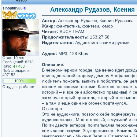
Автор
sinoptik500
®
Александр Рудазов, Ксения Р
Автор:
Александр Рудазов, Ксения Рудазова
Жанр:
фантастика
,
фэнтези
, юмор
Читает:
BUCH'TEAM
Продолжительность:
153:27:58
Издательство:
Аудиокнига своими руками
Аудио:
MP3, 128 Kbps
Стаж: 10 лет
Сообщений: 8278
Описание:
Ratio:
47.483
В черном-черном городе, где вечно идет дождь
Поблагодарили:
497152
принадлежащий старому демону Янгфанхофе
любитель пожрать, выпить и поболтать, он ц
100%
языком со своими гостями. Кажется, он знает
Откуда: с рыбалки
историй – и все они абсолютно правдивы! И с
заглянул старый приятель, который тоже мног
– а там и еще один на огонек подтянулся...
От автора:
Это не аудиокнига, позволю себе подчеркнуть.
аудиоспектакль. Многоголосый, с музыкой и 
Почти двести актеров, почти тысяча персонаже
семь часов озвучки. Звукорежиссер - Камиль 
звукорежиссер - Михаил Верпш. От автора - П