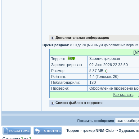
Дополнительная информация:
Время раздачи:
с 10 до 20 (минимум до появления первых
[N
Зарегистрирован
Торрент:
Зарегистрирован:
02 Июн 2026 22:33:50
Размер:
5.37 MB
(
)
Рейтинг:
4.4
(Голосов:
26
)
Поблагодарили:
130
Проверка:
Оформление проверено мод
Как cкачать
·
Список файлов в торренте
Показать сообщения:
Торрент-трекер NNM-Club
->
Художеств
Страница
1
из
1