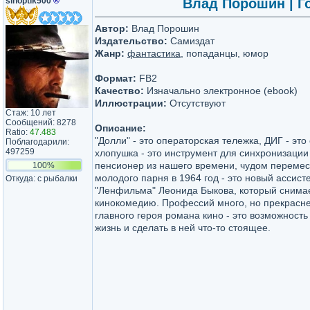
sinoptik500
®
Влад Порошин | Гос
Автор:
Влад Порошин
Издательство:
Самиздат
Жанр:
фантастика
, попаданцы, юмор
Формат:
FB2
Качество:
Изначально электронное (ebook)
Иллюстрации:
Отсутствуют
Стаж: 10 лет
Сообщений: 8278
Описание:
Ratio:
47.483
"Долли" - это операторская тележка, ДИГ - эт
Поблагодарили:
497259
хлопушка - это инструмент для синхронизации 
пенсионер из нашего времени, чудом перемес
100%
молодого парня в 1964 год - это новый ассист
Откуда: с рыбалки
"Ленфильма" Леонида Быкова, который снима
кинокомедию. Профессий много, но прекрасней
главного героя романа кино - это возможность
жизнь и сделать в ней что-то стоящее.