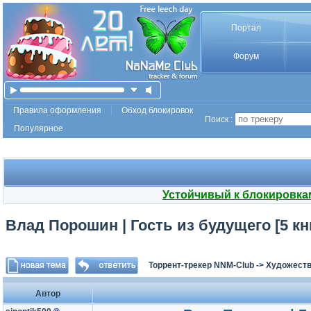
Портал
Форум
Правила оформления
Обход блокировок
Поиск :
Популярное
Устойчивый к блокировка
Влад Порошин | Гость из будущего [5 кни
Торрент-трекер NNM-Club
->
Художеств
Автор