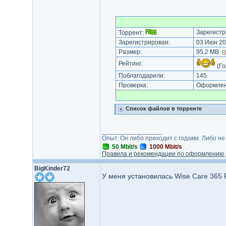
Зарегистр
Торрент:
Зарегистрирован:
03 Июн 20
Размер:
95.2 MB
(
Рейтинг:
(Го
Поблагодарили:
145
Проверка:
Оформлени
Список файлов в торренте
_________________
Опыт. Он либо приходит с годами. Либо не
50 Mbit/s
1000 Mbit/s
Правила и рекомендации по оформлению 
BigKinder72
У меня установилась Wise Care 365 