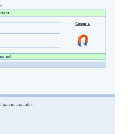
их
rrent
Скачать
ратио!
ё равно спасибо,