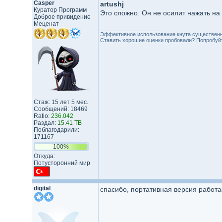
Casper
artushj
Куратор Программ
Это сложно. Он не осилит нажать на 
Доброе привидение
Меценат
_________________
Эффективное использование кнута существенн
Ставить хорошие оценки пробовали? Попробуйте
Стаж: 15 лет 5 мес.
Сообщений: 18469
Ratio:
236.042
Раздал:
15.41 TB
Поблагодарили:
171167
100%
Откуда:
Потусторонний мир
digital
спасибо, портативная версия работа