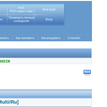
RSS
Мой Клуб
RSS новые темы
Проверить личные
ия
Вход
сообщения
 искать
Как скачивать
Как раздавать
Спасибо!
ности
Multi/Ru]