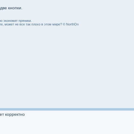
две кнопки.
о экономит пряники.
, может не все так плохо в этом мире? © NorthOn
ет корректно