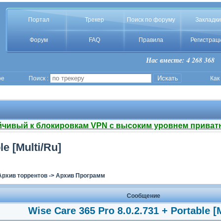
Портал
Трекер
Поиск по форуму
Закладки
Форум
FAQ
Правила
Регистрац
Нас вместе: 4 268 368
ое
Поиск :
Как
йчивый к блокировкам VPN с высоким уровнем приват
le [Multi/Ru]
Архив торрентов
->
Архив Программ
Сообщение
Wise Care 365 Pro 8.0.2.731 + Portable [