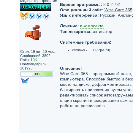
Модератор Программ
Версия программы:
8.0.2.731
Официальный сайт:
Wise Care 365
Язык интерфейса:
Русский, Английс
Лечение:
в комплекте
Тип лекарства:
активатор
Системные требования:
Windows 7 – 11 (32|64-bit)
Стаж: 19 лет 10 мес.
Сообщений: 3802
Ratio:
10K
Поблагодарили:
Описание:
201993
Wise Care 365 – программный пакет,
100%
компьютера. Способен быстро и безо
место на диске, дефрагментировать 
блокировать приложения путем устан
редактировать список автозагружае
опции скрытия и шифрования важных
работа по расписанию.