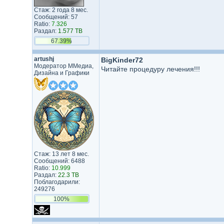
Стаж: 2 года 8 мес.
Сообщений: 57
Ratio:
7.326
Раздал:
1.577 TB
67.39%
artushj
BigKinder72
Модератор ММедиа,
Читайте процедуру лечения!!!
Дизайна и Графики
Стаж: 13 лет 8 мес.
Сообщений: 6488
Ratio:
10.999
Раздал:
22.3 TB
Поблагодарили:
249276
100%