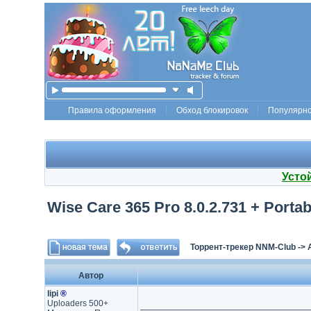
Правила оформления
Обход блокировок
Популярн
Усто
Wise Care 365 Pro 8.0.2.731 + Portab
Торрент-трекер NNM-Club
->
Автор
lipi
®
Uploaders 500+