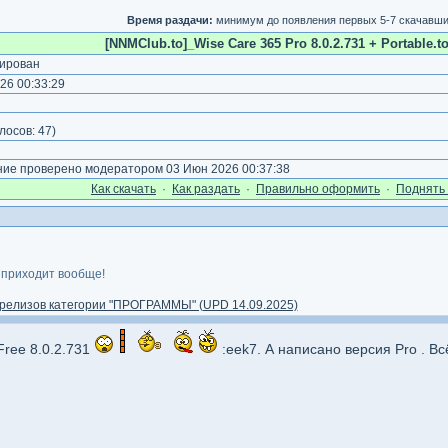
Время раздачи:
минимум до появления первых 5-7 скачавш
[NNMClub.to]_Wise Care 365 Pro 8.0.2.731 + Portable.to
ирован
26 00:33:29
)
лосов:
47
)
е проверено модератором 03 Июн 2026 00:37:38
Как cкачать
·
Как раздать
·
Правильно оформить
·
Поднять 
 приходит вообще!
релизов категории "ПРОГРАММЫ" (UPD 14.09.2025)
Free 8.0.2.731
:eek7. А написано версия Pro . Вс