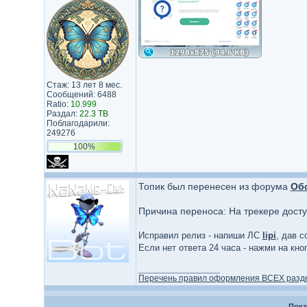
Стаж: 13 лет 8 мес.
Сообщений: 6488
Ratio:
10.999
Раздал:
22.3 TB
Поблагодарили:
249276
100%
Топик был перенесен из форума
Об
Причина переноса: На трекере дост
Исправил релиз - напиши ЛС
lipi
, дав с
Если нет ответа 24 часа - нажми на кн
_________________
Перечень правил оформления ВСЕХ разд
Пока