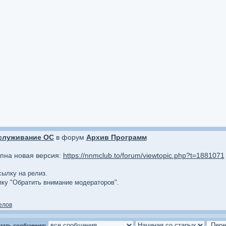
служивание ОС
в форум
Архив Программ
упна новая версия:
https://nnmclub.to/forum/viewtopic.php?t=1881071
сылку на релиз.
опку "Обратить внимание модераторов".
елов
зать сообщения: