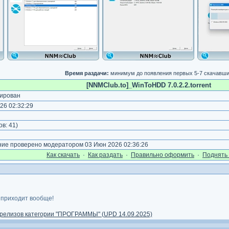
Время раздачи:
минимум до появления первых 5-7 скачавш
[NNMClub.to]_WinToHDD 7.0.2.2.torrent
ирован
26 02:32:29
)
ов:
41
)
е проверено модератором 03 Июн 2026 02:36:26
Как cкачать
·
Как раздать
·
Правильно оформить
·
Поднять 
 приходит вообще!
релизов категории "ПРОГРАММЫ" (UPD 14.09.2025)