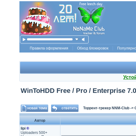
Правила оформления
Обход блокировок
Популярн
Усто
WinToHDD Free / Pro / Enterprise 7.0.
Торрент-трекер NNM-Club
->
Автор
lipi
®
Uploaders 500+