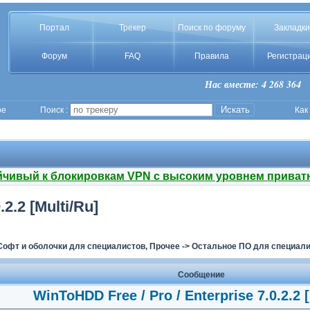
Портал
Трекер
Поиск по форуму
Закладки
Форум
FAQ
Правила
Регистрац
Нас вместе: 4 268 364
ое
Поиск :
Как
йчивый к блокировкам VPN с высоким уровнем приват
2.2 [Multi/Ru]
Софт и оболочки для специалистов, Прочее
->
Остальное ПО для специал
Сообщение
WinToHDD Free / Pro / Enterprise 7.0.2.2 