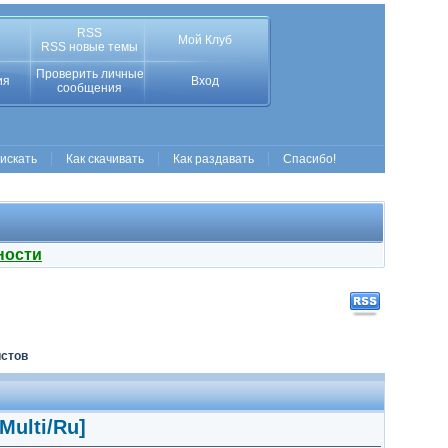
RSS
Мой Клуб
RSS новые темы
Проверить личные
ия
Вход
сообщения
 искать
Как скачивать
Как раздавать
Спасибо!
ности
истов
[Multi/Ru]