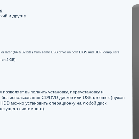
re
кий и другие
or later (64 & 32 bits) from same USB drive on both BIOS and UEFI computers
тся 2 GB)
я позволяет выполнить установку, переустановку и
7 без использования CD/DVD дисков или USB-флешек (нужен
oHDD можно установить операционку на любой диск,
текущего системного).