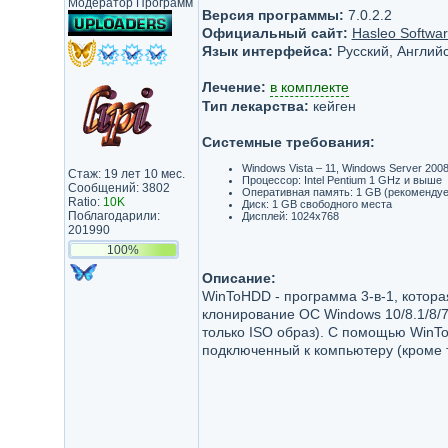
Модератор Программ
Версия программы:
7.0.2.2
Официальный сайт:
Hasleo Softwa
Язык интерфейса:
Русский, Английс
Лечение:
в комплекте
Тип лекарства:
кейген
Системные требования:
Windows Vista – 11, Windows Server 2008 
Стаж: 19 лет 10 мес.
Процессор: Intel Pentium 1 GHz и выше
Сообщений: 3802
Оперативная память: 1 GB (рекомендуе
Ratio:
10K
Диск: 1 GB свободного места
Поблагодарили:
Дисплей: 1024x768
201990
100%
Описание:
WinToHDD - программа 3-в-1, котора
клонирование ОС Windows 10/8.1/8/
только ISO образ). С помощью WinT
подключенный к компьютеру (кроме 