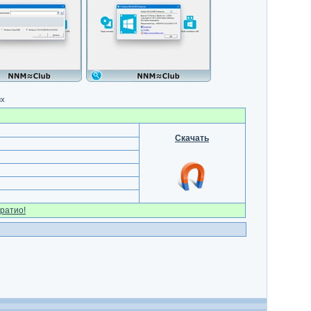
их
Скачать
ратио!