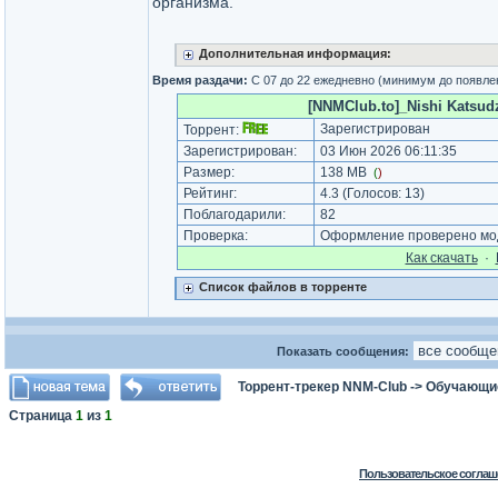
организма.
Дополнительная информация:
Время раздачи:
С 07 до 22 ежедневно (минимум до появле
[NNMClub.to]_Nishi Katsudzo
Зарегистрирован
Торрент:
Зарегистрирован:
03 Июн 2026 06:11:35
Размер:
138 MB
(
)
Рейтинг:
4.3
(Голосов:
13
)
Поблагодарили:
82
Проверка:
Оформление проверено мод
Как cкачать
·
Список файлов в торренте
Показать сообщения:
Торрент-трекер NNM-Club
->
Обучающи
Страница
1
из
1
Пользовательское соглаш