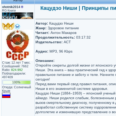
Автор
ohotnik2014
®
Кацудзо Ниши | Принципы пи
RG Книги
Автор:
Кацудзо Ниши
Жанр:
Здоровое питание
Читает:
Антон Макаров
Продолжительность:
03:17:32
Издательство:
АСТ
Аудио:
MP3, 96 Kbps
Описание:
Стаж: 12 лет 7 мес.
Откройте секреты долгой жизни от японского у
Сообщений: 7662
Ниши. Эта книга – ваш практический гид к здо
Ratio:
824.992
Поблагодарили:
правильное питание и заботу о теле. Начните 
497409
сегодня!
100%
Перед вами первый свод правил питания, опи
Откуда: Солнечный
Ниши в его знаменитой системе здоровья.
Крым
Кацудзо Ниши (1884–1959) – японский ученый 
айкидо. Ниши родился слабым, болезненным 
вызов смертельному диагнозу, полученному в 
разработал собственную систему оздоровлен
долголетие и изменившую представление о в