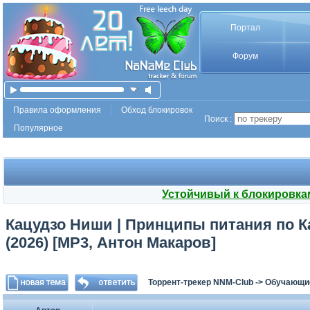
Портал
Форум
Правила оформления
Обход блокировок
Поиск :
Популярное
Устойчивый к блокировка
Кацудзо Ниши | Принципы питания по 
(2026) [MP3, Антон Макаров]
Торрент-трекер NNM-Club
->
Обучающи