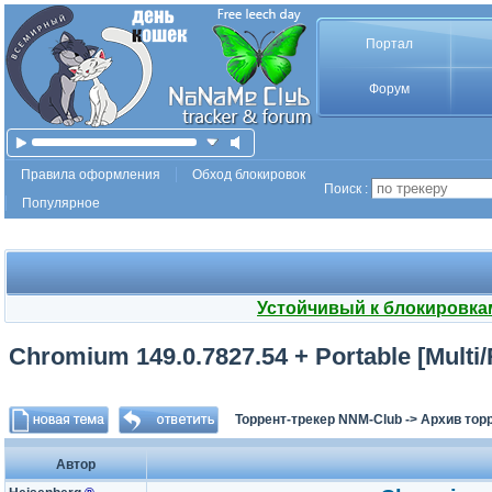
Портал
Форум
Правила оформления
Обход блокировок
Поиск :
Популярное
Устойчивый к блокировка
Chromium 149.0.7827.54 + Portable [Multi/
Торрент-трекер NNM-Club
->
Архив тор
Автор