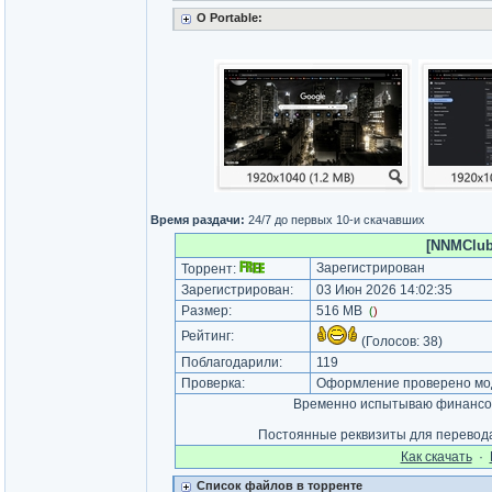
О Portable:
Время раздачи:
24/7 до первых 10-и скачавших
[NNMClub.
Зарегистрирован
Торрент:
Зарегистрирован:
03 Июн 2026 14:02:35
Размер:
516 MB
(
)
Рейтинг:
(Голосов:
38
)
Поблагодарили:
119
Проверка:
Оформление проверено мод
Временно испытываю финансов
Постоянные реквизиты для перевод
Как cкачать
·
Список файлов в торренте