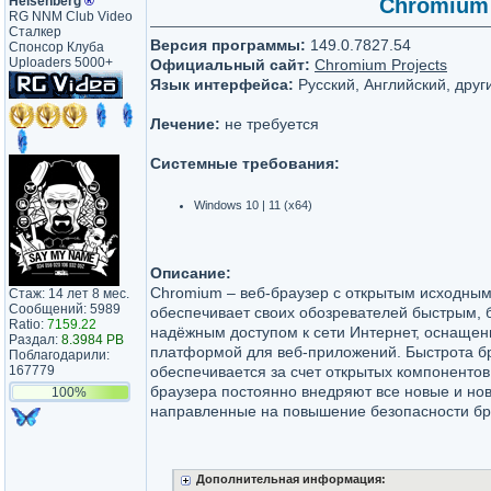
Heisenberg
®
Chromium 1
RG NNM Club Video
Сталкер
Версия программы:
149.0.7827.54
Спонсор Клуба
Uploaders 5000+
Официальный сайт:
Chromium Projects
Язык интерфейса:
Русский, Английский, друг
Лечение:
не требуется
Системные требования:
Windows 10 | 11 (x64)
Описание:
Chromium – веб-браузер с открытым исходным
Стаж: 14 лет 8 мес.
Сообщений: 5989
обеспечивает своих обозревателей быстрым, 
Ratio:
7159.22
надёжным доступом к сети Интернет, оснаще
Раздал:
8.3984 PB
платформой для веб-приложений. Быстрота б
Поблагодарили:
167779
обеспечивается за счет открытых компонентов
браузера постоянно внедряют все новые и но
100%
направленные на повышение безопасности бр
Дополнительная информация: