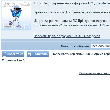
Топик был перенесен из форума
ПО для Инте
Причина переноса: На трекере доступна нова
Исправил релиз - напиши ЛС
lipi
, дав ссылку на р
Если нет ответа 24 часа - нажми на кнопку "Обра
_________________
Перечень правил оформления ВСЕХ разделов
Показать сообщения:
Торрент-трекер NNM-Club
->
Архив тор
Страница
1
из
1
Пользовательское соглаш