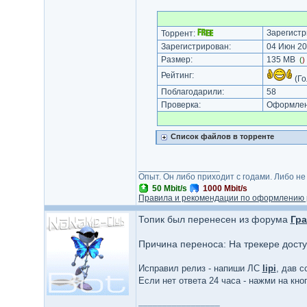
Зарегистр
Торрент:
Зарегистрирован:
04 Июн 20
Размер:
135 MB
(
)
Рейтинг:
(Го
Поблагодарили:
58
Проверка:
Оформлени
Список файлов в торренте
_________________
Опыт. Он либо приходит с годами. Либо не
50 Mbit/s
1000 Mbit/s
Правила и рекомендации по оформлению 
Топик был перенесен из форума
Гр
Причина переноса: На трекере дост
Исправил релиз - напиши ЛС
lipi
, дав с
Если нет ответа 24 часа - нажми на кн
_________________