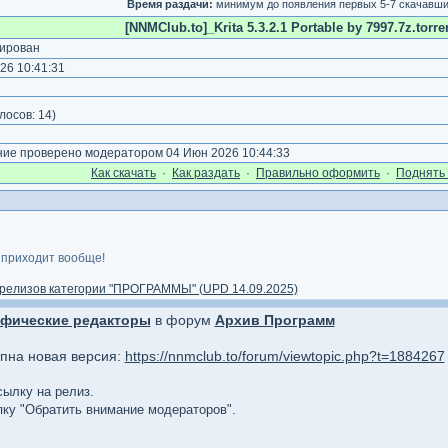
Время раздачи:
минимум до появления первых 5-7 скачавш
[NNMClub.to]_Krita 5.3.2.1 Portable by 7997.7z.torre
ирован
26 10:41:31
лосов:
14
)
е проверено модератором 04 Июн 2026 10:44:33
Как cкачать
·
Как раздать
·
Правильно оформить
·
Поднять 
 приходит вообще!
релизов категории "ПРОГРАММЫ" (UPD 14.09.2025)
афические редакторы
в форум
Архив Программ
упна новая версия:
https://nnmclub.to/forum/viewtopic.php?t=1884267
сылку на релиз.
опку "Обратить внимание модераторов".