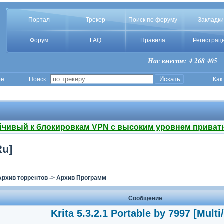
Портал
Трекер
Поиск по форуму
Закладки
Форум
FAQ
Правила
Регистрац
Нас вместе: 4 268 405
ое
Поиск :
Как
йчивый к блокировкам VPN с высоким уровнем приват
Ru]
Архив торрентов
->
Архив Программ
Сообщение
Krita 5.3.2.1 Portable by 7997 [Multi