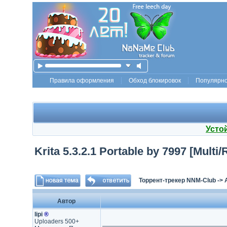
Правила оформления
Обход блокировок
Популярн
Усто
Krita 5.3.2.1 Portable by 7997 [Multi/
Торрент-трекер NNM-Club
->
Автор
lipi
®
Uploaders 500+