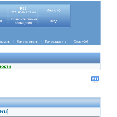
RSS
Мой Клуб
RSS новые темы
Проверить личные
ия
Вход
сообщения
 искать
Как скачивать
Как раздавать
Спасибо!
ности
/Ru]