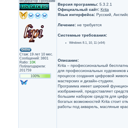
Модератор Программ
Версия программы:
5.3.2.1
Официальный сайт:
Krita
Язык интерфейса:
Русский, Английс
Лечение:
не требуется
Системные требования:
Windows 8.1, 10, 11 (x64)
Стаж: 19 лет 10 мес.
Сообщений: 3801
Описание:
Ratio:
10K
Krita – профессиональный бесплатны
Поблагодарили:
201759
для профессиональных художников 
процессе создания цифровой живопис
100%
мастерских и дизайн-студиях.
Программа имеет широкий функцион
изображений, предоставляет средст
большим набором средств для цифро
богатых возможностей Krita стоит о
работы под акварель, масляные крас