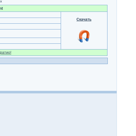
их
nt
Скачать
ратио!