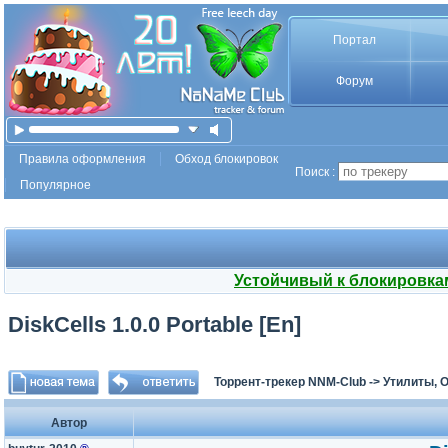
Портал
Форум
Правила оформления
Обход блокировок
Поиск :
Популярное
Устойчивый к блокировка
DiskCells 1.0.0 Portable [En]
Торрент-трекер NNM-Club
->
Утилиты, 
Автор