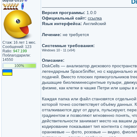
buytur-2010
®
Di
Версия программы:
1.0.0
Официальный сайт:
ссылка
Язык интерфейса:
Английский
Лечение:
не требуется
Стаж: 16 лет 1 мес.
Системные требования:
Сообщений: 123
Windows 10 - 11 (x64)
Ratio:
947.199
Поблагодарили:
14550
Описание:
DiskCells — анализатор дискового пространст
100%
легендарным SpaceSniffer, но с кардинально 
подачей. Вместо плоских прямоугольников tr
дышащие биолюминесцентные пузыри, движу
физике, как клетки в чашке Петри или шары в и
Каждая папка или файл становятся отдельной
которой точно соответствует объёму данных. К
отталкиваются друг от друга, пульсируют, пе
градиентом и позволяют мгновенно понять, чт
действительности занимает место на вашем д
кодирование показывает тип контента с первог
оранжевые — фото, розовые — видео, фиоле