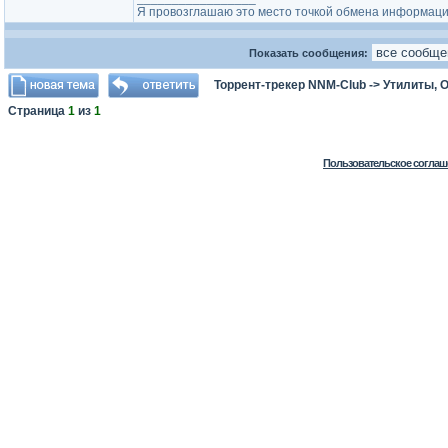
Я провозглашаю это место точкой обмена информаци
Показать сообщения:
Торрент-трекер NNM-Club
->
Утилиты, 
Страница
1
из
1
Пользовательское соглаш