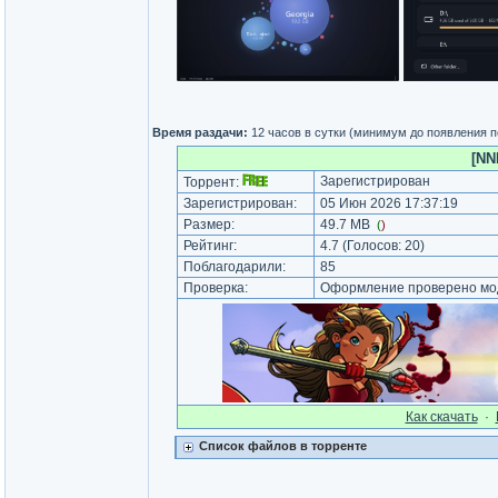
Время раздачи:
12 часов в сутки (минимум до появления 
[NN
Зарегистрирован
Торрент:
Зарегистрирован:
05 Июн 2026 17:37:19
Размер:
49.7 MB
(
)
Рейтинг:
4.7
(Голосов:
20
)
Поблагодарили:
85
Проверка:
Оформление проверено мод
Как cкачать
·
Список файлов в торренте
_________________