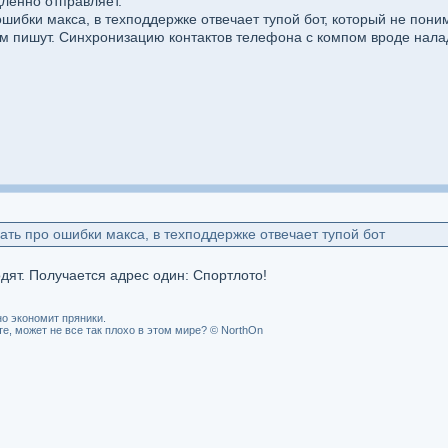
ленно отправляет.
шибки макса, в техподдержке отвечает тупой бот, который не пони
ам пишут. Синхронизацию контактов телефона с компом вроде нала
ать про ошибки макса, в техподдержке отвечает тупой бот
дят. Получается адрес один: Спортлото!
о экономит пряники.
, может не все так плохо в этом мире? © NorthOn