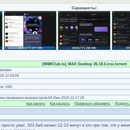
Скриншоты:
[NNMClub.to]_MAX Desktop 26.18.0.msi.torrent
ирован
26 22:09:09
ов:
108
)
е проверено модератором 04 Июн 2026 22:17:29
Как cкачать
·
Как раздать
·
Правильно оформить
·
Поднять 
просто ужас. 323,3мб качает 12-13 минут и это при том, что у мен