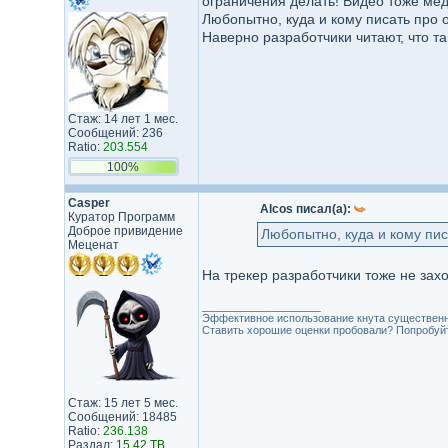
ограничения делать! Видео тоже мед
Любопытно, куда и кому писать про о
Наверно разработчики читают, что т
Стаж: 14 лет 1 мес.
Сообщений: 236
Ratio:
203.554
100%
Casper
Alcos писал(а):
Куратор Программ
Доброе привидение
Любопытно, куда и кому пис
Меценат
На трекер разработчики тоже не захо
_________________
Эффективное использование кнута существенн
Ставить хорошие оценки пробовали? Попробуйте
Стаж: 15 лет 5 мес.
Сообщений: 18485
Ratio:
236.138
Раздал:
15.42 TB