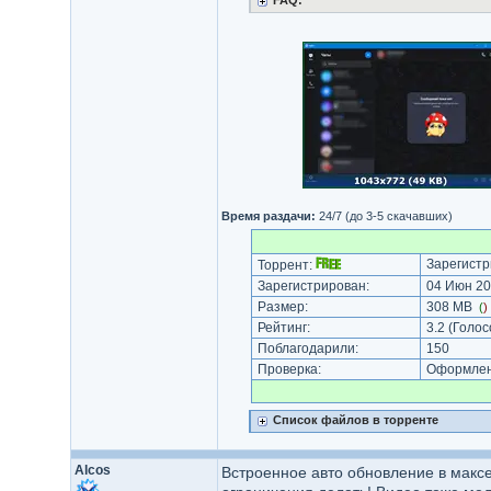
FAQ:
Время раздачи:
24/7 (до 3-5 скачавших)
Зарегистр
Торрент:
Зарегистрирован:
04 Июн 20
Размер:
308 MB
(
)
Рейтинг:
3.2
(Голос
Поблагодарили:
150
Проверка:
Оформлени
Список файлов в торренте
Alcos
Встроенное авто обновление в максе 