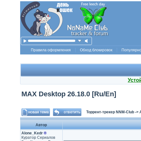
Правила оформления
Обход блокировок
Популярн
Усто
MAX Desktop 26.18.0 [Ru/En]
Торрент-трекер NNM-Club
->
Автор
Alone_Kedr
®
Куратор Сериалов