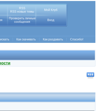
RSS
Мой Клуб
RSS новые темы
Проверить личные
ия
Вход
сообщения
 искать
Как скачивать
Как раздавать
Спасибо!
ности