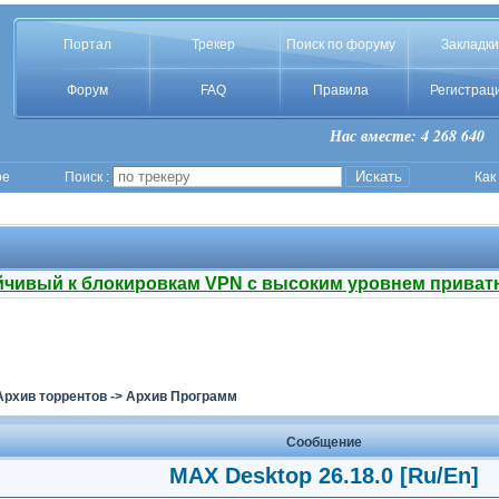
Портал
Трекер
Поиск по форуму
Закладки
Форум
FAQ
Правила
Регистрац
Нас вместе: 4 268 640
ое
Поиск :
Как
йчивый к блокировкам VPN с высоким уровнем приват
Архив торрентов
->
Архив Программ
Сообщение
MAX Desktop 26.18.0 [Ru/En]