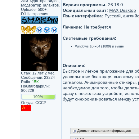
Зам. Куратора Видео,
Версия программы:
26.18.0
Модератор Талантов,
Uploader 500+,
Официальный сайт:
MAX Desktop
DJ Настроения
Язык интерфейса:
Русский, англий
Лечение:
Не требуется
Системные требования:
Windows 10-x64 (1809) и выше
Описание:
Быстрое и лёгкое приложение для о
Стаж: 12 лет 2 мес.
удовольствие благодаря высокому ка
Сообщений: 23224
Ratio:
15K
сигналом. Анимированные стикеры, р
Поблагодарили:
необходимое для того, чтобы делит
806229
сразу с нескольких устройств, испо
100%
будут синхронизироваться между ус
Откуда: CCCP
Дополнительная информация: