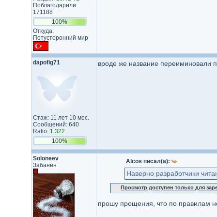
Поблагодарили:
171188
100%
Откуда:
Потусторонний мир
dapofig71
вроде же название переиминовали по
Стаж: 11 лет 10 мес.
Сообщений: 640
Ratio:
1.322
100%
Soloneev
Alcos писал(а):
Забанен
Наверно разработчики читаю
Просмотр доступен только для за
прошу прощения, что по правилам н