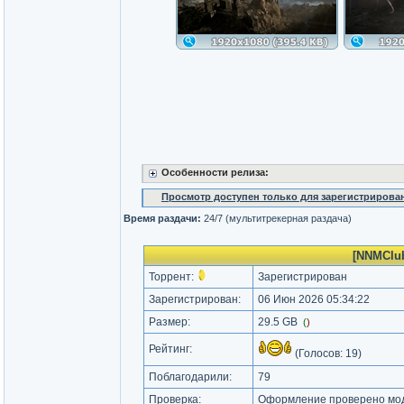
Особенности релиза:
Просмотр доступен только для зарегистрирова
Время раздачи:
24/7 (мультитрекерная раздача)
[NNMClub
Торрент:
Зарегистрирован
Зарегистрирован:
06 Июн 2026 05:34:22
Размер:
29.5 GB
(
)
Рейтинг:
(Голосов:
19
)
Поблагодарили:
79
Проверка:
Оформление проверено мод