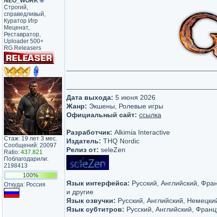
NEO_WORK
®
Строгий,
справедливый,
Куратор Игр
Меценат,
Реставратор,
Uploader 500+
RG Releasers
Дата выхода:
5 июня 2026
Жанр:
Экшены, Ролевые игры
Официальный сайт:
ссылка
Разработчик:
Alkimia Interactive
Стаж: 19 лет 3 мес.
Издатель:
THQ Nordic
Сообщений: 20097
Релиз от:
seleZen
Ratio:
437.821
Поблагодарили:
2198413
100%
Язык интерфейса:
Русский, Английский, Фра
Откуда: Россия
и другие
Язык озвучки:
Русский, Английский, Немецки
Язык субтитров:
Русский, Английский, Франц