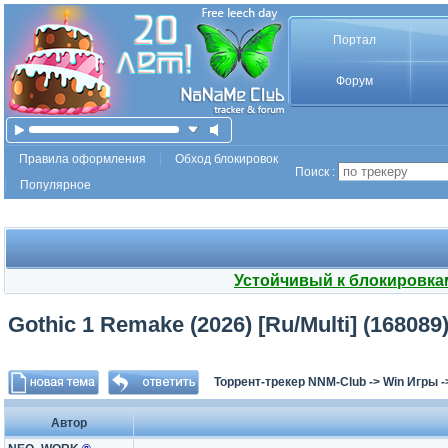
Портал
Форум
Правила оформления
Обход блокировок
Поиск :
Популярное
Устойчивый к блокировка
Gothic 1 Remake (2026) [Ru/Multi] (168089
Торрент-трекер NNM-Club
->
Win Игры
-
Автор