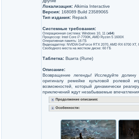
другие
Локализация:
Alkimia Interactive
Версия:
168089 Build 23589065
Тип издания:
Repack
Системные требования:
Операционная система: Windows 10, 11 (
x64
)
Процессор: Intel Core i7-7700K, AMD Ryzen 5 1600X
Оперативная память: 16 ГБ
Видеоадаптер: NVIDIA GeForce RTX 2070, AMD RX 6700 XT, 8 
Свободного места на жестком диске: 60 ГБ
Таблетка:
Вшита (Rune)
Описание:
Возвращение легенды! Исследуйте долину
оригиналу ремейке культовой ролевой и
возможностей, который динамически реагиру
приключений ждут незабываемые впечатления
Продолжение описания:
Особенности: