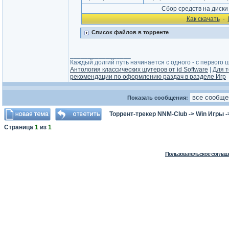
Сбор средств на диск
Как cкачать
·
Список файлов в торренте
_________________
Каждый долгий путь начинается с одного - с первого ша
Антология классических шутеров от id Software
|
Для т
рекомендации по оформлению раздач в разделе Игр
Показать сообщения:
Торрент-трекер NNM-Club
->
Win Игры
-
Страница
1
из
1
Пользовательское соглаш