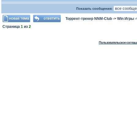
Показать сообщения:
Торрент-трекер NNM-Club
->
Win Игры
-
Страница
1
из
2
Пользовательское соглаш