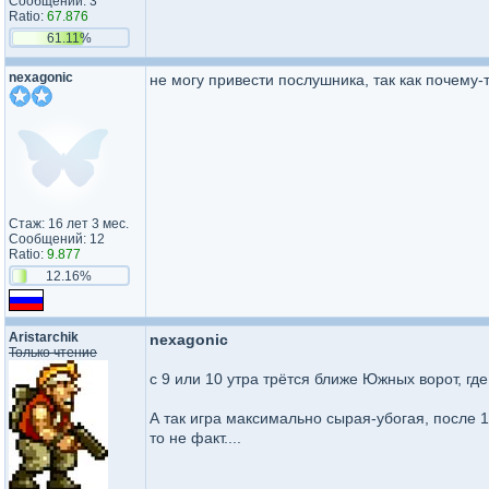
Сообщений: 3
Ratio:
67.876
61.11%
nexagonic
не могу привести послушника, так как почему-т
Стаж: 16 лет 3 мес.
Сообщений: 12
Ratio:
9.877
12.16%
Aristarchik
nexagonic
Только чтение
с 9 или 10 утра трётся ближе Южных ворот, г
А так игра максимально сырая-убогая, после 
то не факт....