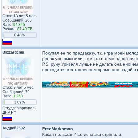
Стаж: 13 лет 5 мес.
Сообщений: 205
Ratio:
94.345
Раздал:
87.49 TB
0.48%
Blizzardchip
Покупал ее по предзаказу, т.к. игра моей моло
репак уже выкатили, тем кто в теме однозначно
P.S. руну Уризеля лучше не делать она ниочем
проходится в затопленном храме под водой в м
_________________
Стаж: 9 лет 5 мес.
Сообщений: 79
Ratio:
1.263
3.09%
Откуда: Мариуполь
ДНР РФ
Андрей2502
FreeMarksman
Какая польская? Ее испашки стряпали.