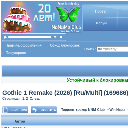
Портал
Форум
Правила оформления
Обход блокировок
Поиск :
Популярное
Устойчивый к блокировка
Gothic 1 Remake (2026) [Ru/Multi] (16968
Страницы:
1
,
2
След.
Торрент-трекер NNM-Club
->
Win Игры
-
Автор