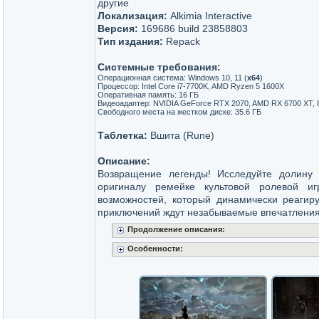
другие
Локализация:
Alkimia Interactive
Версия:
169686 build 23858803
Тип издания:
Repack
Системные требования:
Операционная система: Windows 10, 11 (
x64
)
Процессор: Intel Core i7-7700K, AMD Ryzen 5 1600X
Оперативная память: 16 ГБ
Видеоадаптер: NVIDIA GeForce RTX 2070, AMD RX 6700 XT, 8 
Свободного места на жестком диске: 35.6 ГБ
Таблетка:
Вшита (Rune)
Описание:
Возвращение легенды! Исследуйте долину
оригиналу ремейке культовой ролевой и
возможностей, который динамически реагиру
приключений ждут незабываемые впечатления
Продолжение описания:
Особенности: