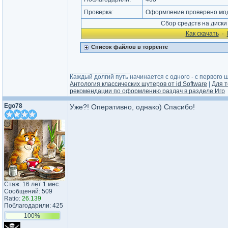
Проверка:
Оформление проверено мод
Сбор средств на диск
Как cкачать
·
Список файлов в торренте
_________________
Каждый долгий путь начинается с одного - с первого ша
Антология классических шутеров от id Software
|
Для т
рекомендации по оформлению раздач в разделе Игр
Ego78
Уже?! Оперативно, однако) Спасибо!
Стаж: 16 лет 1 мес.
Сообщений: 509
Ratio:
26.139
Поблагодарили: 425
100%