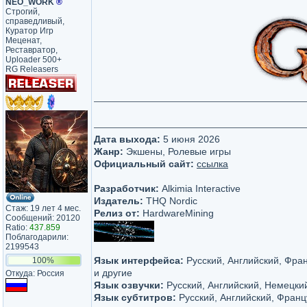
NEO_WORK
®
Строгий,
справедливый,
Куратор Игр
Меценат,
Реставратор,
Uploader 500+
RG Releasers
Дата выхода:
5 июня 2026
Жанр:
Экшены, Ролевые игры
Официальный сайт:
ссылка
Разработчик:
Alkimia Interactive
Издатель:
THQ Nordic
Стаж: 19 лет 4 мес.
Релиз от:
HardwareMining
Сообщений: 20120
Ratio:
437.859
Поблагодарили:
2199543
Язык интерфейса:
Русский, Английский, Фра
100%
и другие
Откуда: Россия
Язык озвучки:
Русский, Английский, Немецки
Язык субтитров:
Русский, Английский, Франц