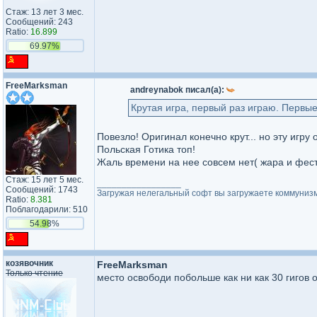
Стаж: 13 лет 3 мес.
Сообщений: 243
Ratio:
16.899
69.97%
FreeMarksman
andreynabok писал(а):
Крутая игра, первый раз играю. Первые
Повезло! Оригинал конечно крут... но эту игру
Польская Готика топ!
Жаль времени на нее совсем нет( жара и фест
Стаж: 15 лет 5 мес.
_________________
Сообщений: 1743
Загружая нелегальный софт вы загружаете коммуниз
Ratio:
8.381
Поблагодарили: 510
54.98%
козявочник
FreeMarksman
Только чтение
место освободи побольше как ни как 30 гигов о