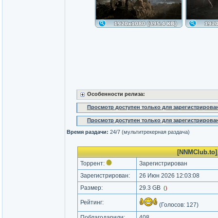
Особенности релиза:
Просмотр доступен только для зарегистрирова
Просмотр доступен только для зарегистрирова
Время раздачи:
24/7 (мультитрекерная раздача)
[NNMClub.to]
Торрент:
Зарегистрирован
Зарегистрирован:
26 Июн 2026 12:03:08
Размер:
29.3 GB
(
)
Рейтинг:
(Голосов:
127
)
Поблагодарили:
408