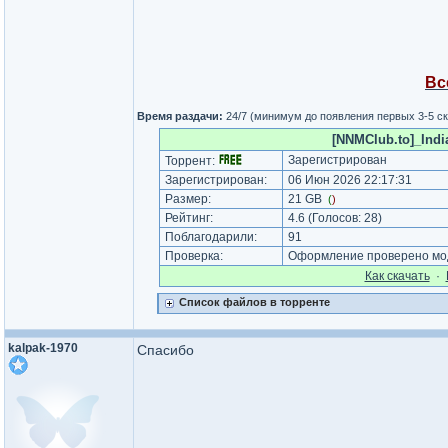
Вс
Время раздачи:
24/7 (минимум до появления первых 3-5 с
[NNMClub.to]_Indi
Зарегистрирован
Торрент:
Зарегистрирован:
06 Июн 2026 22:17:31
Размер:
21 GB
(
)
Рейтинг:
4.6
(Голосов:
28
)
Поблагодарили:
91
Проверка:
Оформление проверено мод
Как cкачать
·
Список файлов в торренте
kalpak-1970
Спасибо