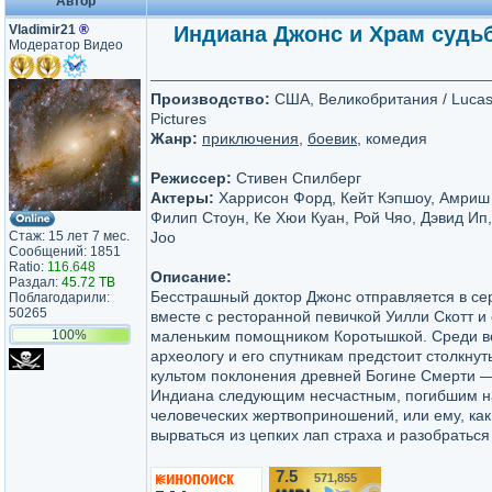
Автор
Vladimir21
®
Индиана Джонс и Храм судьбы
Модератор Видео
Производство:
США, Великобритания / Lucasf
Pictures
Жанр:
приключения
,
боевик
, комедия
Режиссер:
Стивен Спилберг
Актеры:
Харрисон Форд, Кейт Кэпшоу, Амриш 
Филип Стоун, Ке Хюи Куан, Рой Чяо, Дэвид Ип,
Стаж: 15 лет 7 мес.
Joo
Сообщений: 1851
Ratio:
116.648
Описание:
Раздал:
45.72 TB
Бесстрашный доктор Джонс отправляется в се
Поблагодарили:
50265
вместе с ресторанной певичкой Уилли Скотт и
100%
маленьким помощником Коротышкой. Среди в
археологу и его спутникам предстоит столкнут
культом поклонения древней Богине Смерти —
Индиана следующим несчастным, погибшим н
человеческих жертвоприношений, или ему, как 
вырваться из цепких лап страха и разобратьс
7.5
571,855
/10