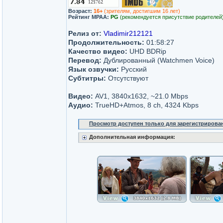
Возраст:
16+
(зрителям, достигшим 16 лет)
Рейтинг MPAA:
PG
(рекомендуется присутствие родителей
Релиз от:
Vladimir212121
Продолжительность:
01:58:27
Качество видео:
UHD BDRip
Перевод:
Дублированный (Watchmen Voice)
Язык озвучки:
Русский
Субтитры:
Отсутствуют
Видео:
AV1, 3840x1632, ~21.0 Mbps
Аудио:
TrueHD+Atmos, 8 ch, 4324 Kbps
Просмотр доступен только для зарегистрирова
Дополнительная информация: