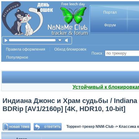
Портал
Форум
Правила оформления
Обход блокировок
Поиск :
Популярное
Устойчивый к блокировка
Индиана Джонс и Храм судьбы / Indiana 
BDRip [AV1/2160p] [4K, HDR10, 10-bit]
Торрент-трекер NNM-Club
->
Классика 