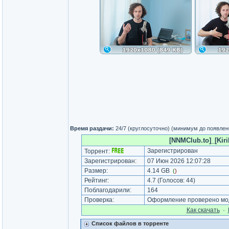
Время раздачи:
24/7 (круглосуточно) (минимум до появлен
[NNMClub.to]_[Kiril
Зарегистрирован
Торрент:
Зарегистрирован:
07 Июн 2026 12:07:28
Размер:
4.14 GB
(
)
Рейтинг:
4.7
(Голосов:
44
)
Поблагодарили:
164
Проверка:
Оформление проверено мод
Как cкачать
·
Список файлов в торренте