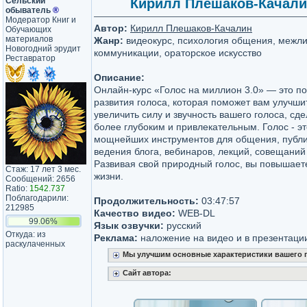
Сельский
Кирилл Плешаков-Качалин 
обыватель
®
Модератор Книг и
Автор:
Кирилл Плешаков-Качалин
Обучающих
материалов
Жанр:
видеокурс, психология общения, межл
Новогодний эрудит
коммуникации, ораторское искусство
Реставратор
Описание:
Онлайн-курс «Голос на миллион 3.0» — это п
развития голоса, которая поможет вам улучши
увеличить силу и звучность вашего голоса, сд
более глубоким и привлекательным. Голос - эт
мощнейших инструментов для общения, публи
ведения блога, вебинаров, лекций, совещаний
Развивая свой природный голос, вы повышает
Стаж: 17 лет 3 мес.
жизни.
Сообщений: 2656
Ratio:
1542.737
Поблагодарили:
Продолжительность:
03:47:57
212985
Качество видео:
WEB-DL
99.06%
Язык озвучки:
русский
Откуда: из
Реклама:
наложение на видео и в презентаци
раскулаченных
Мы улучшим основные характеристики вашего 
Сайт автора: