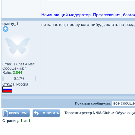
_________________
Начинающий модератор. Предложения, благода
qwerty_1
не качается, прошу кого-нибудь встать на разд
Стаж: 17 лет 4 мес.
Сообщений: 4
Ratio:
3.844
0.17%
Откуда: Россия
Показать сообщения:
Торрент-трекер NNM-Club
->
Обучающи
Страница
1
из
1