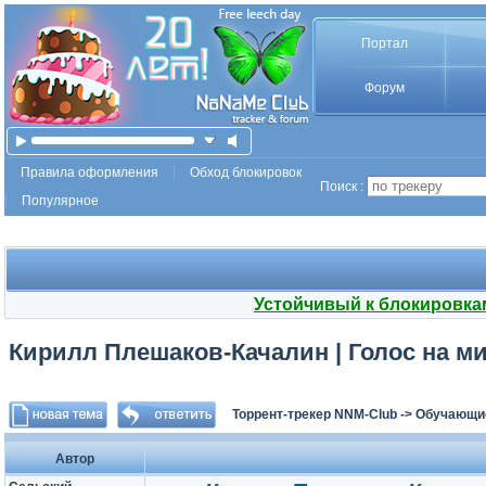
Портал
Форум
Правила оформления
Обход блокировок
Поиск :
Популярное
Устойчивый к блокировка
Кирилл Плешаков-Качалин | Голос на ми
Торрент-трекер NNM-Club
->
Обучающи
Автор