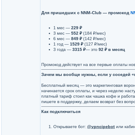
Для пришедших с NNM-Club — промокод
N
1 мес —
229 ₽
3 мес —
552 ₽
(184 ₽/мес)
6 мес —
849 ₽
(142 ₽/мес)
1 год —
1529 ₽
(127 ₽/мес)
3 года —
3315 ₽
— это
92 ₽ в месяц
Промокод действует на все первые оплаты но
Зачем мы вообще нужны, если у соседей «
Бесплатный месяц — это маркетинговая воронка
начинается срок оплаты, и через неделю нас
платный тариф стоил как чашка кофе и работа
пишете в поддержку, делаем возврат без вопр
Как подключиться
Открываете бот:
@vpncipebot
или кабин