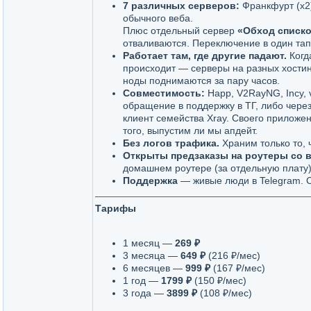
7 различных серверов:
Франкфурт (х2)
обычного веба.
Плюс отдельный сервер
«Обход списк
отваливаются. Переключение в один тап 
Работает там, где другие падают.
Когда
происходит — серверы на разных хости
ноды поднимаются за пару часов.
Совместимость:
Happ, V2RayNG, Incy, 
обращение в поддержку в ТГ, либо чер
клиент семейства Xray. Своего приложен
того, выпустим ли мы апдейт.
Без логов трафика.
Храним только то, 
Открыты предзаказы на роутеры со 
домашнем роутере (за отдельную плату)
Поддержка
— живые люди в Telegram. С
Тарифы
1 месяц —
269 ₽
3 месяца —
649 ₽
(216 ₽/мес)
6 месяцев —
999 ₽
(167 ₽/мес)
1 год —
1799 ₽
(150 ₽/мес)
3 года —
3899 ₽
(108 ₽/мес)