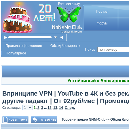
Портал
Форум
Правила оформления
Обход блокировок
Поиск :
Популярное
Устойчивый к блокировка
Впринципе VPN | YouTube в 4К и без рек
другие падают | От 92руб/мес | Промок
Страницы:
1
,
2
,
3
...
12
,
13
,
14
След.
Торрент-трекер NNM-Club
->
Обход бло