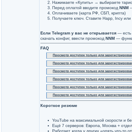
Нажимаете «Купить» → выбираете тари
Перед оплатой вводите промокод
NNM
—
Оплачиваете (карта РФ, СБП, крипта)
Получаете ключ. Ставите Happ, Incy или
Если Telegram у вас не открывается
— есть 
скачать конфиг, ввести промокод
NNM
— функци
FAQ
Просмотр доступен только для зарегистрирова
Просмотр доступен только для зарегистрирова
Просмотр доступен только для зарегистрирова
Просмотр доступен только для зарегистрирова
Просмотр доступен только для зарегистрирова
Просмотр доступен только для зарегистрирова
Короткое резюме
YouTube на максимальной скорости и бе
Ещё 7 серверов: Европа, Москва + отде
Работает, когда у других «опять что-то 