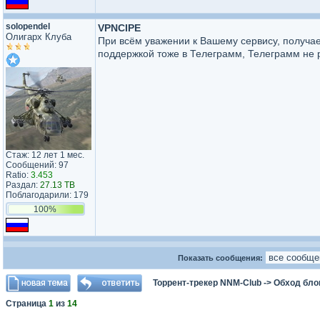
solopendel
VPNCIPE
Олигарх Клуба
При всём уважении к Вашему сервису, получае
поддержкой тоже в Телеграмм, Телеграмм не р
Стаж: 12 лет 1 мес.
Сообщений: 97
Ratio:
3.453
Раздал:
27.13 TB
Поблагодарили: 179
100%
Показать сообщения:
Торрент-трекер NNM-Club
->
Обход бло
Страница
1
из
14