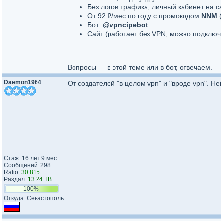
Без логов трафика, личный кабинет на с
От 92 ₽/мес по году с промокодом
NNM
(
Бот:
@vpncipebot
Сайт (работает без VPN, можно подключи
Вопросы — в этой теме или в бот, отвечаем.
Daemon1964
От создателей "в целом vpn" и "вроде vpn". Н
Стаж: 16 лет 9 мес.
Сообщений: 298
Ratio:
30.815
Раздал:
13.24 TB
100%
Откуда: Севастополь