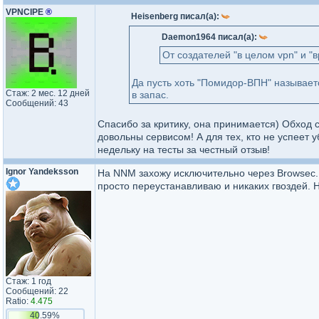
VPNCIPE
®
Heisenberg писал(а):
Daemon1964 писал(а):
От создателей "в целом vpn" и "в
Да пусть хоть "Помидор-ВПН" называется
Стаж: 2 мес. 12 дней
в запас.
Сообщений: 43
Спасибо за критику, она принимается) Обход 
довольны сервисом! А для тех, кто не успеет 
недельку на тесты за честный отзыв!
Ignor Yandeksson
На NNM захожу исключительно через Browsec. 
просто переустанавливаю и никаких гвоздей.
Стаж: 1 год
Сообщений: 22
Ratio:
4.475
40.59%