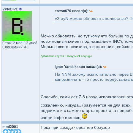
VPNCIPE
®
crown670 писал(а):
v2rayN можно обновлять полностью? По
Можно обновлять, но тут кому что больше по 
ново-модный клиент под названием INCY, тож
Стаж: 2 мес. 12 дней
Меньше всего позитива, к сожалению, сейчас о
Сообщений: 43
Добавлено спустя 3 минуты 24 секунды:
Ignor Yandeksson писал(а):
На NNM захожу исключительно через Br
капризничать - то просто переустанав
Спасибо, сами лет 7-8 назад использовали это
сожалению, никуда.. (разумеется не для всех,
поднимали с самого старта проекта, а попроб
чашки кофе в месяц
mml2001
Пока при заходе через тор браузер