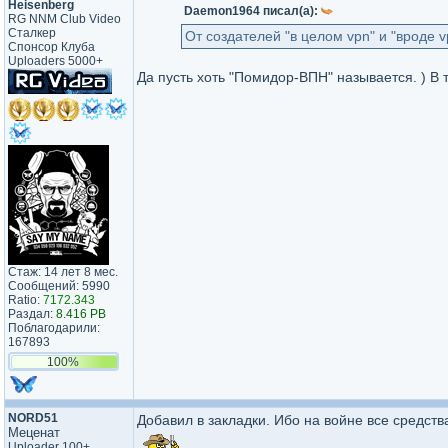
Heisenberg
Daemon1964 писал(а):
RG NNM Club Video
Сталкер
От создателей "в целом vpn" и "вроде v
Спонсор Клуба
Uploaders 5000+
Да пусть хоть "Помидор-ВПН" называется. ) В т
Стаж: 14 лет 8 мес.
Сообщений: 5990
Ratio:
7172.343
Раздал:
8.416 PB
Поблагодарили:
167893
100%
NORD51
Добавил в закладки. Ибо на войне все средст
Меценат
Uploader 100+