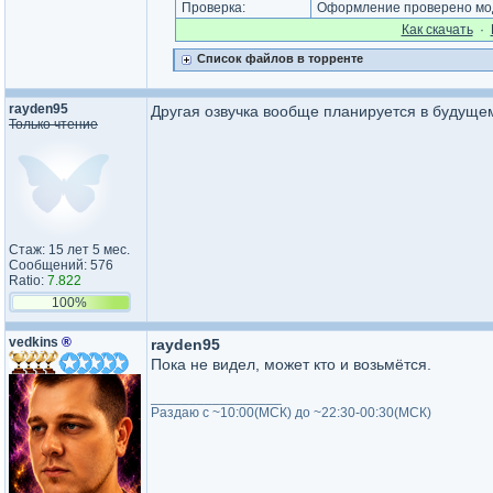
Проверка:
Оформление проверено мод
Как cкачать
·
Список файлов в торренте
rayden95
Другая озвучка вообще планируется в будущем
Только чтение
Стаж: 15 лет 5 мес.
Сообщений: 576
Ratio:
7.822
100%
vedkins
®
rayden95
Пока не видел, может кто и возьмётся.
_________________
Раздаю с ~10:00(МСК) до ~22:30-00:30(МСК)