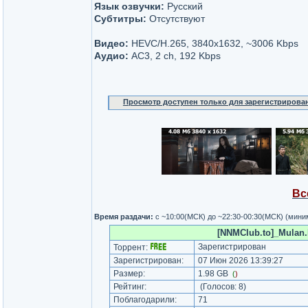
Язык озвучки:
Русский
Субтитры:
Отсутствуют
Видео:
HEVC/H.265, 3840x1632, ~3006 Kbps
Аудио:
AC3, 2 ch, 192 Kbps
Просмотр доступен только для зарегистрирова
Вс
Время раздачи:
с ~10:00(МСК) до ~22:30-00:30(МСК) (мин
[NNMClub.to]_Mulan.
Зарегистрирован
Торрент:
Зарегистрирован:
07 Июн 2026 13:39:27
Размер:
1.98 GB
(
)
Рейтинг:
(Голосов:
8
)
Поблагодарили:
71