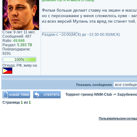
Добавлено спустя 44 минуты 10 секунд:
Фильм больше делает ставку на экшен и масшт
но с персонажами у меня сложилось хуже - з
из всех версий Мулань эта вряд ли станет той,
_________________
Стаж: 9 лет 11 мес.
Раздаю с ~10:00(МСК) до ~22:30-00:30(МСК)
Сообщений: 487
Ratio:
49.846
Раздал:
5.393 TB
Поблагодарили:
9291
100%
Откуда: РФ, живу на
Показать сообщения:
Торрент-трекер NNM-Club
->
Зарубежно
Страница
1
из
1
Пользовательское соглаш