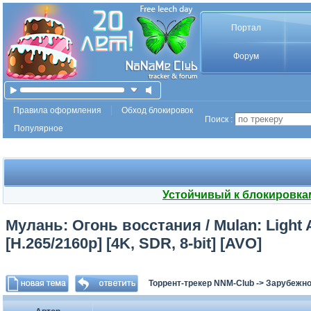
Портал
Форум
Правила оформления
Обход блокировок
Поиск :
Популярное
Устойчивый к блокировка
Мулань: Огонь восстания / Mulan: Light A
[H.265/2160p] [4K, SDR, 8-bit] [AVO]
Торрент-трекер NNM-Club
->
Зарубежно