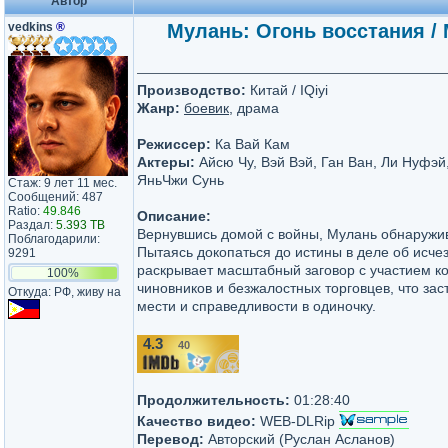
Автор
vedkins
®
Мулань: Огонь восстания / M
Производство:
Китай / IQiyi
Жанр:
боевик
, драма
Режиссер:
Ка Вай Кам
Актеры:
Айсю Чу, Вэй Вэй, Ган Ван, Ли Нуфэй
ЯньЧжи Сунь
Стаж: 9 лет 11 мес.
Сообщений: 487
Ratio:
49.846
Описание:
Раздал:
5.393 TB
Вернувшись домой с войны, Мулань обнаружива
Поблагодарили:
Пытаясь докопаться до истины в деле об исче
9291
раскрывает масштабный заговор с участием 
100%
чиновников и безжалостных торговцев, что заст
Откуда: РФ, живу на
мести и справедливости в одиночку.
4.3
40
/10
Продолжительность:
01:28:40
Качество видео:
WEB-DLRip
Перевод:
Авторский (Руслан Асланов)