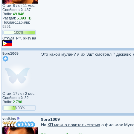
Стаж: 9 лет 11 мес.
Сообщений: 487
Ratio:
49.846
Раздал:
5.393 TB
Поблагодарили:
9291
100%
Откуда: РФ, живу на
9pro1009
Это какой мулан? я их 3шт смотрел ? дежавю 
Стаж: 17 лет 2 мес.
Сообщений: 32
Ratio:
2.796
38.93%
vedkins
®
9pro1009
На
КП можно почитать статью
о фильмах Мула