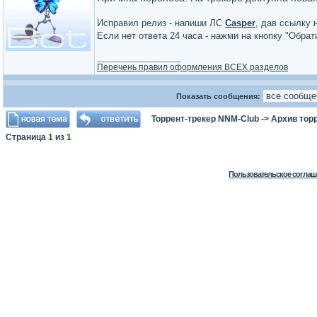
Исправил релиз - напиши ЛС
Casper
, дав ссылку 
Если нет ответа 24 часа - нажми на кнопку "Обра
_________________
Перечень правил оформления ВСЕХ разделов
Показать сообщения:
Торрент-трекер NNM-Club
->
Архив тор
Страница
1
из
1
Пользовательское соглаш