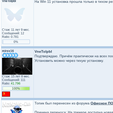
VneTolpbI
На Win 11 установка прошла только в тихом р
Стаж: 11 лет 9 мес.
Сообщений: 12
Ratio: 0.781
0%
mirex16
VneTolpbI
Подтверждаю. Причём практически на всех по
Установить можно через тихую установку.
Стаж: 15 лет 8 мес.
Сообщений: 111
Ratio:
41.796
100%
Топик был перенесен из форума
Офисное П
Причина переноса: На трекере доступна нова