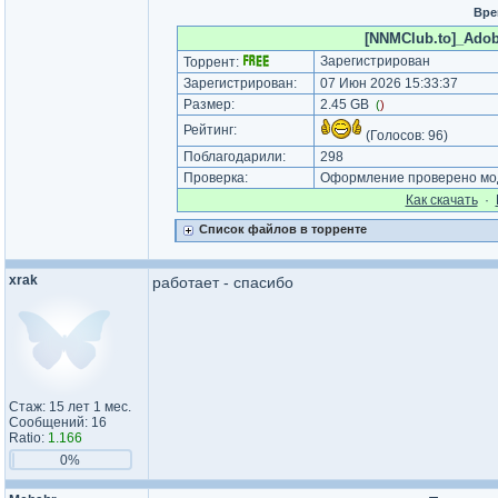
Вре
[NNMClub.to]_Adobe
Зарегистрирован
Торрент:
Зарегистрирован:
07 Июн 2026 15:33:37
Размер:
2.45 GB
(
)
Рейтинг:
(Голосов:
96
)
Поблагодарили:
298
Проверка:
Оформление проверено мод
Как cкачать
·
Список файлов в торренте
xrak
работает - спасибо
Стаж: 15 лет 1 мес.
Сообщений: 16
Ratio:
1.166
0%