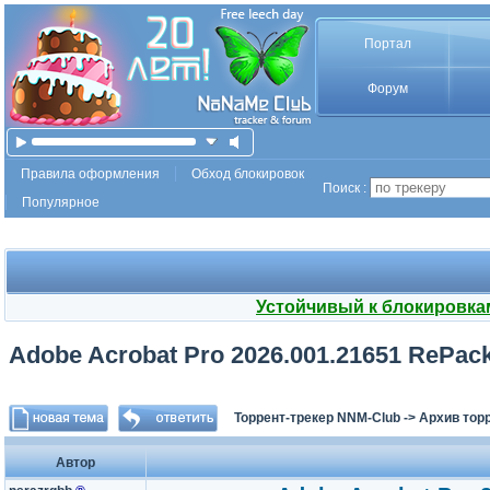
Портал
Форум
Правила оформления
Обход блокировок
Поиск :
Популярное
Устойчивый к блокировка
Adobe Acrobat Pro 2026.001.21651 RePack
Торрент-трекер NNM-Club
->
Архив тор
Автор