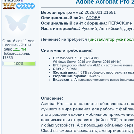
nsrazrgbb
®
Adobe Acrobat Pro 2
Версия программы:
2026.001.21651
Официальный сайт:
ADOBE
Официальный сайт сборщика:
REPACK.me
Язык интерфейса:
Русский, Английский, друг
Лечение:
не требуется
(инсталлятор уже прол
Стаж: 6 лет 11 мес.
Сообщений: 109
Ratio:
121.794
Системные требования:
Поблагодарили:
17835
ОС:
Windows 7 – 11 (32|64-bit)
Windows Server 2016 или Server 2019 (64-bit)
100%
ЦП:
Процессор Intel® или AMD с частотой не менее 
ОЗУ:
2 ГБ RAM
Жесткий диск:
4,5 ГБ свободного пространства на 
Разрешение экрана:
1024x768
Видеокарта:
Аппаратное ускорение видео (опциона
Описание:
Acrobat Pro — это полностью обновленная на
лучшего в мире решения для работы с файлам
этого решения входит мобильное приложение
подписывать и отправлять файлы PDF, а такж
любых устройств. А с помощью облачных сер
Cloud вы сможете создавать, экспортировать, 