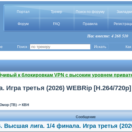
Портал
Трекер
Поиск по форуму
Закладки
Форум
FAQ
Правила
Регистрац
Нас вместе: 4 268 510
ое
Поиск :
Как
йчивый к блокировкам VPN с высоким уровнем приват
. Игра третья (2026) WEBRip [H.264/720p]
Юмор (ТВ)
->
КВН
Сообщение
. Высшая лига. 1/4 финала. Игра третья (202