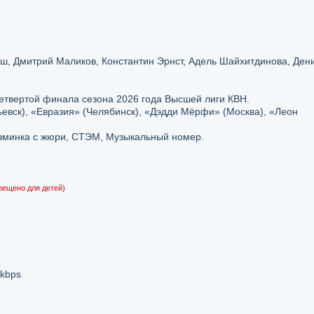
ш, Дмитрий Маликов, Константин Эрнст, Адель Шайхитдинова, Ден
четвертой финала сезона 2026 года Высшей лиги КВН.
евск), «Евразия» (Челябинск), «Дэдди Мёрфи» (Москва), «Леон
Разминка с жюри, СТЭМ, Музыкальный номер.
рещено для детей)
 kbps