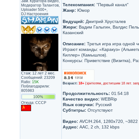
Зам. Куратора Видео,
Телекомпания:
"Первый канал"
Модератор Талантов,
Uploader 500+,
Жанр:
Юмор
DJ Настроения
Ведущий:
Дмитрий Хрусталев
Жюри:
Вадим Галыгин, Валдис Пель
Казанский
Описание:
Третья игра игра одной 
Играют команды: «Каракуз» (Альметь
Киллер» (Камышлов).
Конкурсы: Приветствие (Визитка), 
Стаж: 12 лет 2 мес.
Сообщений: 23209
Ratio:
15K
Возраст:
18+
(зрителям, достигшим 18 лет. зап
Поблагодарили:
805983
Продолжительность:
01:54:18
100%
Качество видео:
WEBRip
Откуда: CCCP
Язык озвучки:
Русский
Субтитры:
Отсутствуют
Видео:
AVC/H.264, 1280х720, ~3822
Аудио:
AAC, 2 ch, 132 kbps