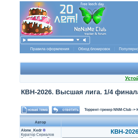
Правила оформления
Обход блокировок
Популярн
Усто
КВН-2026. Высшая лига. 1/4 финала
Торрент-трекер NNM-Club
->
Автор
Alone_Kedr
®
КВН-2026
Куратор Сериалов