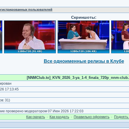
регистрированных пользователей
Скриншоты:
Все одноименные релизы в Клубе
[NNMClub.to]_KVN_2026_3-ya_1-4_finala_720p_nnm-club.
ирован
26 17:13:45
)
ов:
31
)
е проверено модератором 07 Июн 2026 17:22:03
Как cкачать
·
Как раздать
·
Правильно оформить
·
Поднять 