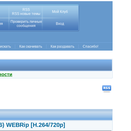
RSS
Мой Клуб
RSS новые темы
Проверить личные
ия
Вход
сообщения
 искать
Как скачивать
Как раздавать
Спасибо!
ности
6) WEBRip [H.264/720p]