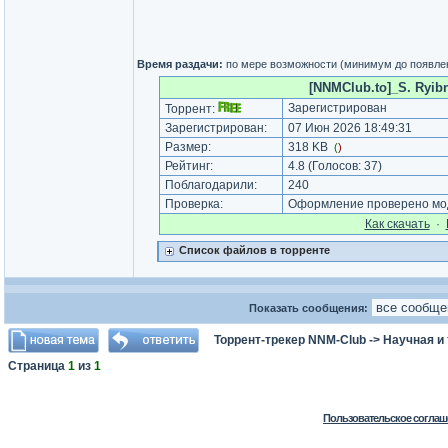
Время раздачи:
по мере возможности (минимум до появле
[NNMClub.to]_S. Ryibn
Зарегистрирован
Торрент:
Зарегистрирован:
07 Июн 2026 18:49:31
Размер:
318 KB
(
)
Рейтинг:
4.8
(Голосов:
37
)
Поблагодарили:
240
Проверка:
Оформление проверено мод
Как cкачать
·
Список файлов в торренте
Показать сообщения:
Торрент-трекер NNM-Club
->
Научная и
Страница
1
из
1
Пользовательское соглаш