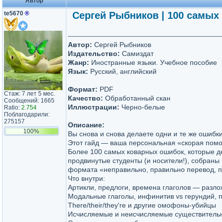
Автор
te5670
®
Сергей Рыбников | 100 самых 
Автор:
Сергей Рыбников
Издательство:
Самиздат
Жанр:
Иностранные языки. Учебное пособие
Язык:
Русский, английский
Формат:
PDF
Стаж: 7 лет 5 мес.
Качество:
Обработанный скан
Сообщений: 1665
Иллюстрации:
Черно-белые
Ratio:
2.754
Поблагодарили:
275157
Описание:
100%
Вы снова и снова делаете одни и те же ошибк
Этот гайд — ваша персональная «скорая помо
Более 100 самых коварных ошибок, которые 
продвинутые студенты (и носители!), собраны
формата «неправильно, правильно перевод, п
Что внутри:
Артикли, предлоги, времена глаголов — разл
Модальные глаголы, инфинитив vs герундий, 
There/their/they're и другие омофоны-убийцы
Исчисляемые и неисчисляемые существитель