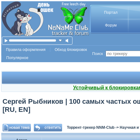
Портал
Форум
Правила оформления
Обход блокировок
Поиск :
Популярное
Устойчивый к блокировка
Сергей Рыбников | 100 самых частых ош
[RU, EN]
Торрент-трекер NNM-Club
->
Научная и